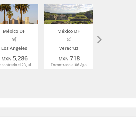
México DF
México DF
México DF
Los Ángeles
Veracruz
Buenos Aire
5,286
718
8,58
MXN
MXN
MXN
ncontrado el 23 Jul
Encontrado el 06 Ago
Encontrado el 23 