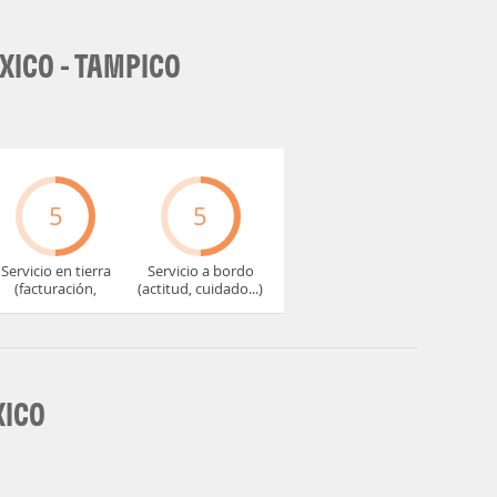
XICO - TAMPICO
5
5
Servicio en tierra
Servicio a bordo
(facturación,
(actitud, cuidado...)
embarque...)
XICO