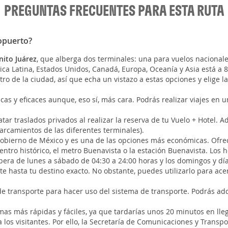
PREGUNTAS FRECUENTES PARA ESTA RUTA
ropuerto?
nito Juárez
, que alberga dos terminales: una para vuelos nacionale
a Latina, Estados Unidos, Canadá, Europa, Oceanía y Asia está a 
tro de la ciudad, así que echa un vistazo a estas opciones y elige 
cas y eficaces aunque, eso sí, más cara. Podrás realizar viajes en u
tar traslados privados al realizar la reserva de tu Vuelo + Hotel. 
arcamientos de las diferentes terminales).
 gobierno de México y es una de las opciones más económicas. Ofre
entro histórico, el metro Buenavista o la estación Buenavista. Los 
era de lunes a sábado de 04:30 a 24:00 horas y los domingos y día
te hasta tu destino exacto. No obstante, puedes utilizarlo para acer
e transporte para hacer uso del sistema de transporte. Podrás adqu
mas más rápidas y fáciles, ya que tardarías unos 20 minutos en lleg
a los visitantes. Por ello, la Secretaría de Comunicaciones y Tran