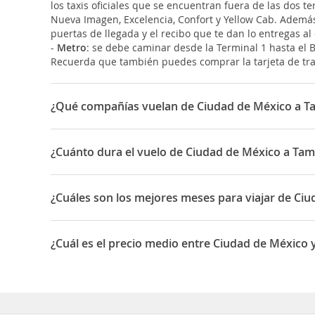
los taxis oficiales que se encuentran fuera de las dos t
Nueva Imagen, Excelencia, Confort y Yellow Cab. Además, 
puertas de llegada y el recibo que te dan lo entregas al
-
Metro
: se debe caminar desde la Terminal 1 hasta el 
Recuerda que también puedes comprar la tarjeta de tran
¿Qué compañías vuelan de Ciudad de México a T
Las compañías que vuelan de Ciudad de México a Tampic
¿Cuánto dura el vuelo de Ciudad de México a Tam
La duración media para viajar entre Ciudad de México 
¿Cuáles son los mejores meses para viajar de Ci
Los mejores meses para viajar de Ciudad de México a T
¿Cuál es el precio medio entre Ciudad de México 
El precio medio para viajar entre Ciudad de México y 