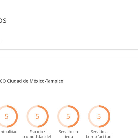
os
n
O Ciudad de México-Tampico
5
5
5
5
ntualidad
Espacio /
Servicio en
Servicio a
comodidad del
tierra
bordo (actitud,