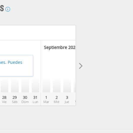
AS
Septiembre 2026
hes. Puedes
28
29
30
31
1
2
3
4
5
6
7
8
9
Vie
Sáb
Dom
Lun
Mar
Mié
Jue
Vie
Sáb
Dom
Lun
Mar
Mié