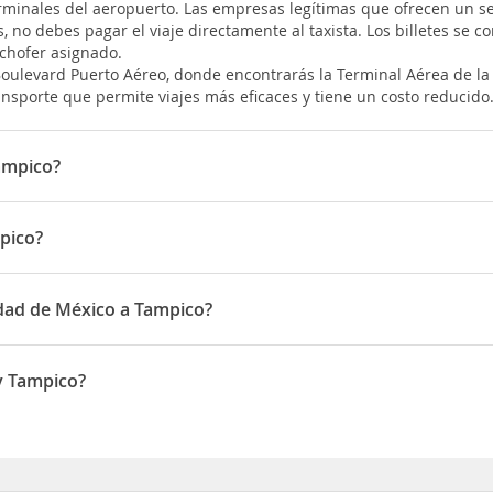
erminales del aeropuerto. Las empresas legítimas que ofrecen un serv
no debes pagar el viaje directamente al taxista. Los billetes se co
 chofer asignado.
Boulevard Puerto Aéreo, donde encontrarás la Terminal Aérea de la
sporte que permite viajes más eficaces y tiene un costo reducido
ampico?
o son: Interjet, Aeromexico
pico?
y Tampico es 01:05
udad de México a Tampico?
ampico son Marzo, Enero, Febrero
y Tampico?
Tampico es 2612 MXN