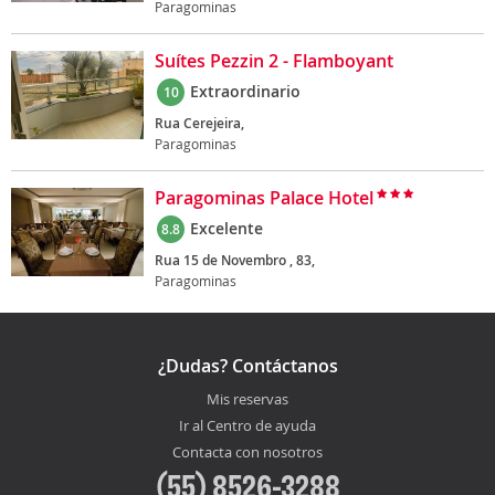
Paragominas
Suítes Pezzin 2 - Flamboyant
Extraordinario
10
Rua Cerejeira,
Paragominas
Paragominas Palace Hotel
Excelente
8.8
Rua 15 de Novembro , 83,
Paragominas
¿Dudas? Contáctanos
Mis reservas
Ir al Centro de ayuda
Contacta con nosotros
(55) 8526-3288