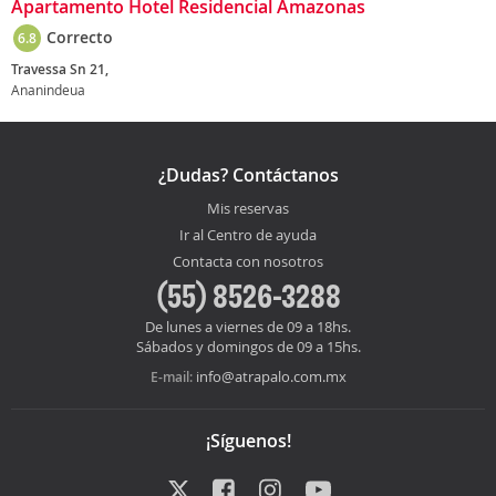
Apartamento Hotel Residencial Amazonas
Correcto
6.8
Travessa Sn 21,
Ananindeua
¿Dudas? Contáctanos
Mis reservas
Ir al Centro de ayuda
Contacta con nosotros
(55) 8526-3288
De lunes a viernes de 09 a 18hs.
Sábados y domingos de 09 a 15hs.
info@atrapalo.com.mx
E-mail:
¡Síguenos!