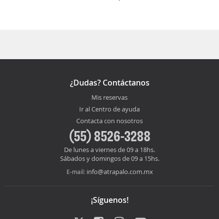
La duración media para viajar entre Tampico y
Vancouver es 09:33
¿Dudas? Contáctanos
Mis reservas
Ir al Centro de ayuda
Contacta con nosotros
(55) 8526-3288
De lunes a viernes de 09 a 18hs.
Sábados y domingos de 09 a 15hs.
info@atrapalo.com.mx
E-mail:
¡Síguenos!