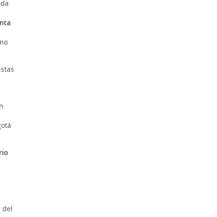
ada
nta
ino
istas
an
gotá
rio
 del