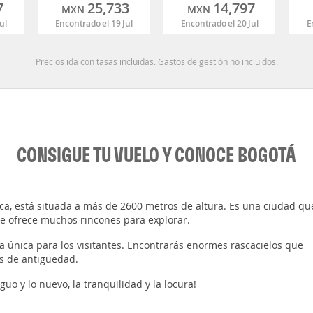
7
25,733
14,797
MXN
MXN
ul
Encontrado el 19 Jul
Encontrado el 20 Jul
E
Precios ida con tasas incluidas. Gastos de gestión no incluidos.
CONSIGUE TU VUELO Y CONOCE BOGOTÁ
a, está situada a más de 2600 metros de altura. Es una ciudad qu
e ofrece muchos rincones para explorar.
a única para los visitantes. Encontrarás enormes rascacielos que
os de antigüedad.
guo y lo nuevo, la tranquilidad y la locura!