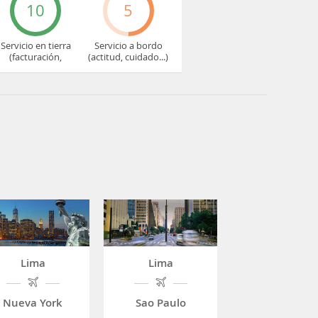
10
5
Servicio en tierra
Servicio a bordo
(facturación,
(actitud, cuidado...)
embarque...)
Lima
Lima
Nueva York
Sao Paulo