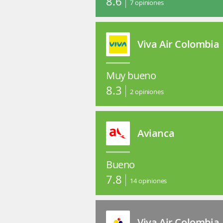
8.6
7
opiniones
Viva Air Colombia
Muy bueno
8.3
2
opiniones
Avianca
Bueno
7.8
14
opiniones
Viva Air Colombia