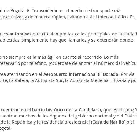
d de Bogotá. El
Transmilenio
es el medio de transporte más
s exclusivos y de manera rápida, evitando así el intenso tráfico. Es,
n los
autobuses
que circulan por las calles principales de la ciudad
stablecidas, simplemente hay que llamarlos y se detendrán donde
 no siempre es la más ágil en cuanto al recorrido. Lo más
 reservarlo por teléfono. ¡Acuérdate de anotar el número del vehícu
érea aterrizando en el
Aeropuerto Internacional El Dorado
. Por vía
te, La Calera, la Autopista Sur, la Autopista Medellía - Bogotá y por
cuentran en el barrio histórico de La Candelaria,
que es el coraz
ncuentran muchos de los órganos del gobierno nacional y del Distri
de la República y la residencia presidencial (
Casa de Nariño
) o el
ogotá.