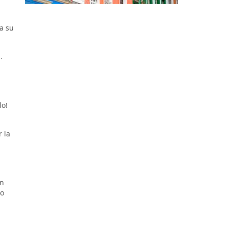
 a su
.
lo!
 la
ón
to