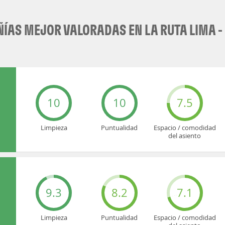
ÍAS MEJOR VALORADAS EN LA RUTA LIMA -
10
10
7.5
Limpieza
Puntualidad
Espacio / comodidad
del asiento
9.3
8.2
7.1
Limpieza
Puntualidad
Espacio / comodidad