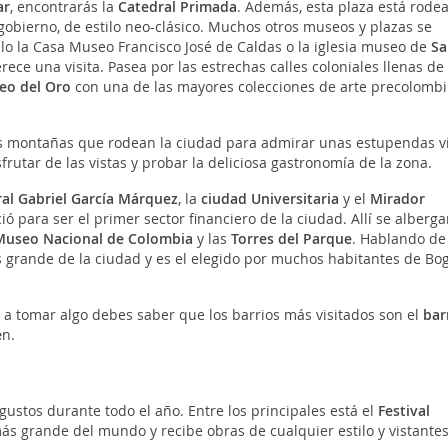
ar
, encontrarás la
Catedral Primada
. Además, esta plaza está rode
gobierno, de estilo neo-clásico. Muchos otros museos y plazas se
o la Casa Museo Francisco José de Caldas o la iglesia museo de
Sa
rece una visita. Pasea por las estrechas calles coloniales llenas de
eo del Oro
con una de las mayores colecciones de arte precolomb
as montañas que rodean la ciudad para admirar unas estupendas v
isfrutar de las vistas y probar la deliciosa gastronomía de la zona.
al Gabriel García Márquez
, la
ciudad Universitaria
y el
Mirador
ció para ser el primer sector financiero de la ciudad. Allí se alberg
Museo Nacional de Colombia
y las
Torres del Parque
. Hablando de
s grande de la ciudad y es el elegido por muchos habitantes de Bo
o a tomar algo debes saber que los barrios más visitados son el
bar
é
n.
 gustos durante todo el año. Entre los principales está el
Festival
 más grande del mundo y recibe obras de cualquier estilo y vistantes