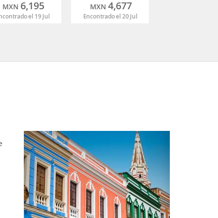
6,195
4,677
MXN
MXN
ncontrado el 19 Jul
Encontrado el 20 Jul
e