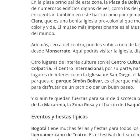
En la plaza principal de esta zona, la
Plaza de Bolív
de numerosos edificios dignos de ver, como los del 
encuentran también en este barrio como por ejempl
Clara
, que es una bonita iglesia pre-colonial que me
color y vida. El museo más impresionante es el
Mus
del mundo.
Además, cerca del centro, puedes subir a una de l
desde
Monserrate
. Aquí podrás visitar la iglesia, d
Otro lugares de interés cultura son el
Centro Cultur
Colpatria
. El
Centro Internacional
, por su parte, na
lugares de interés como la
Iglesia de San Diego
, el
parques, el
parque Simón Bolívar
, es el parque má
para disfrutar de un picnic o dar un buen paseo.
Y si aún te quedan fuerzas para salir de discoteca 
de La Macarena
, la
Zona Rosa
y el barrio de
Usaqu
Eventos y fiestas típicas
Bogotá
tiene muchas ferias y fiestas para todos los
Iberoamericano de Teatro
. Es el festival de teatro