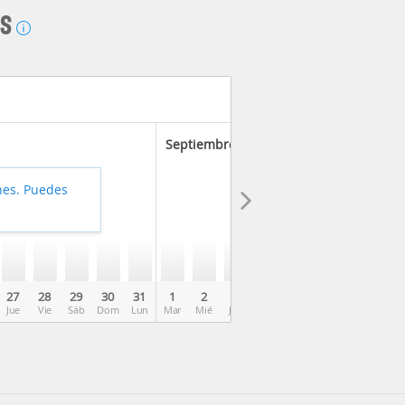
AS
Septiembre 2026
hes. Puedes
27
28
29
30
31
1
2
3
4
5
6
7
8
Jue
Vie
Sáb
Dom
Lun
Mar
Mié
Jue
Vie
Sáb
Dom
Lun
Mar