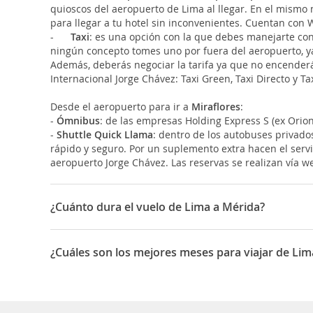
quioscos del aeropuerto de Lima al llegar. En el mismo 
para llegar a tu hotel sin inconvenientes. Cuentan con
-
Taxi
: es una opción con la que debes manejarte con 
ningún concepto tomes uno por fuera del aeropuerto, ya q
Además, deberás negociar la tarifa ya que no encenderá
Internacional Jorge Chávez: Taxi Green, Taxi Directo y Ta
Desde el aeropuerto para ir a
Miraflores
:
-
Ómnibus
: de las empresas Holding Express S (ex Orion
-
Shuttle Quick Llama
: dentro de los autobuses privado
rápido y seguro. Por un suplemento extra hacen el servi
aeropuerto Jorge Chávez. Las reservas se realizan vía w
¿Cuánto dura el vuelo de Lima a Mérida?
La duración media para viajar entre Lima y Mérida es 1
¿Cuáles son los mejores meses para viajar de Lim
Los mejores meses para viajar de Lima a Mérida son Ma