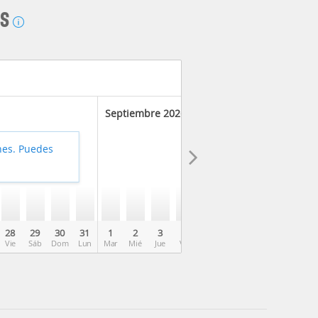
AS
Septiembre 2026
hes. Puedes
28
29
30
31
1
2
3
4
5
6
7
8
9
Vie
Sáb
Dom
Lun
Mar
Mié
Jue
Vie
Sáb
Dom
Lun
Mar
Mié