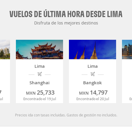
VUELOS DE ÚLTIMA HORA DESDE LIMA
Disfruta de los mejores destinos
Lima
Lima
Shanghai
Bangkok
7
25,733
14,797
MXN
MXN
ul
Encontrado el 19 Jul
Encontrado el 20 Jul
E
Precios ida con tasas incluidas. Gastos de gestión no incluidos.