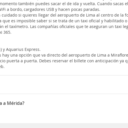
momento también puedes sacar el de ida y vuelta. Cuando sacas el t
 WiFi a bordo, cargadores USB y hacen pocas paradas.
cuidado si quieres llegar del aeropuerto de Lima al centro de la f
ue es imposible saber si se trata de un taxi oficial y habilitado o 
n el taxímetro. Las compañías oficiales que te aseguran un taxi le
xi 365.
) y Aquarius Express.
s hay una opción que va directo del aeropuerto de Lima a Miraflores
cio puerta a puerta. Debes reservar el billete con anticipación ya
eb.
0:25
a a Mérida?
rzo, Diciembre, Febrero