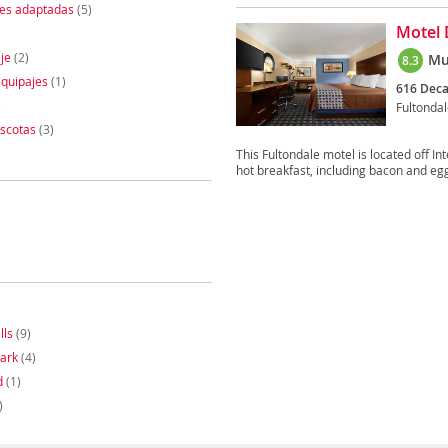
nes adaptadas
(5)
Motel 
je
(2)
Mu
8.3
quipajes
(1)
616 Deca
)
Fultonda
scotas
(3)
This Fultondale motel is located off I
hot breakfast, including bacon and egg
lls
(9)
ark
(4)
d
(1)
)