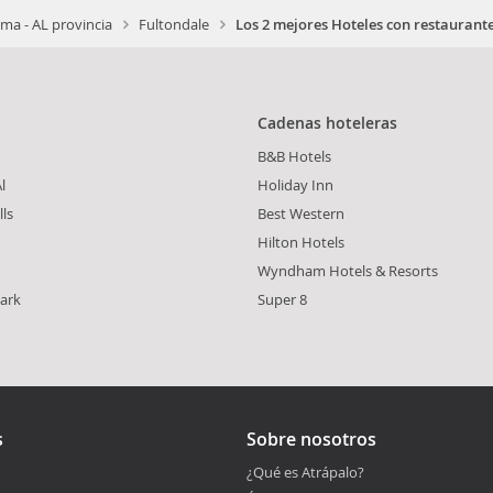
ma - AL provincia
Fultondale
Los 2 mejores Hoteles con restaurant
Cadenas hoteleras
B&B Hotels
l
Holiday Inn
lls
Best Western
Hilton Hotels
Wyndham Hotels & Resorts
ark
Super 8
s
Sobre nosotros
¿Qué es Atrápalo?