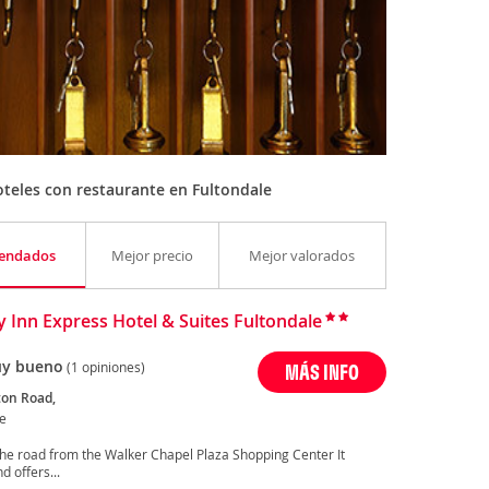
teles con restaurante en Fultondale
endados
Mejor precio
Mejor valorados
y Inn Express Hotel & Suites Fultondale
y bueno
(1 opiniones)
MÁS INFO
ton Road,
le
 the road from the Walker Chapel Plaza Shopping Center It
 offers...