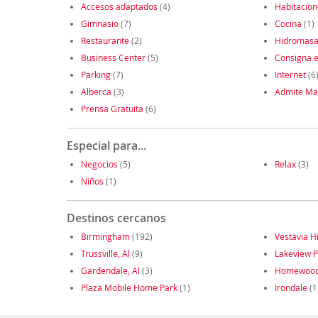
Accesos adaptados
(4)
Habitacio
Gimnasio
(7)
Cocina
(1)
Restaurante
(2)
Hidromasa
Business Center
(5)
Consigna e
Parking
(7)
Internet
(6
Alberca
(3)
Admite Ma
Prensa Gratuita
(6)
Especial para...
Negocios
(5)
Relax
(3)
Niños
(1)
Destinos cercanos
Birmingham
(192)
Vestavia Hi
Trussville, Al
(9)
Lakeview P
Gardendale, Al
(3)
Homewoo
Plaza Mobile Home Park
(1)
Irondale
(1