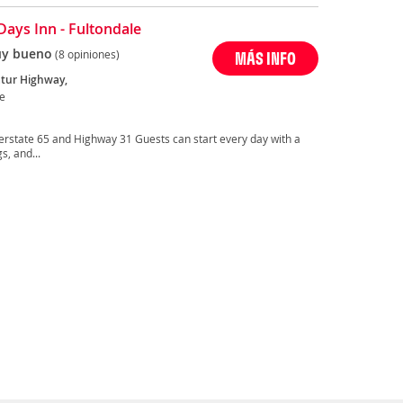
Days Inn - Fultondale
y bueno
(8 opiniones)
MÁS INFO
tur Highway,
le
nterstate 65 and Highway 31 Guests can start every day with a
s, and...