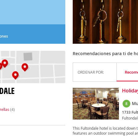
iones
Recomendaciones para ti de ho
Recom
ORDENAR POR:
DALE
Holida
Mu
8
rellas
(4)
1733 Ful
Fultonda
This Fultondale hotel is located down
features an outdoor swimming pool and