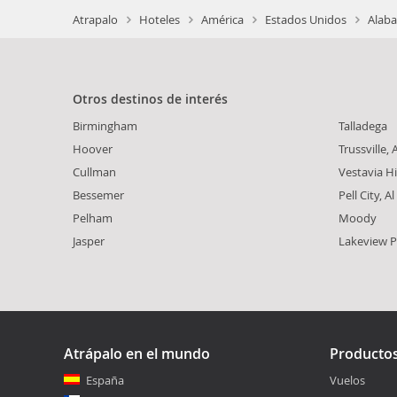
Atrapalo
Hoteles
América
Estados Unidos
Alaba
Otros destinos de interés
Birmingham
Talladega
Hoover
Trussville, A
Cullman
Vestavia Hi
Bessemer
Pell City, Al
Pelham
Moody
Jasper
Lakeview P
Atrápalo en el mundo
Producto
España
Vuelos