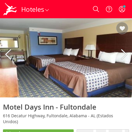
Hoteles
Login
Motel Days Inn - Fultondale
616 Decatur Highway, Fultondale, Alabama - AL (Estados
Unidos)