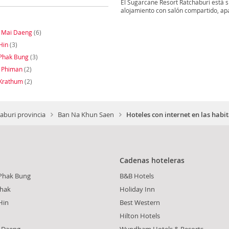
El Sugarcane Resort Ratchaburi está 
alojamiento con salón compartido, ap
 Mai Daeng
(6)
Hin
(3)
Phak Bung
(3)
 Phiman
(2)
Krathum
(2)
buri provincia
Ban Na Khun Saen
Hoteles con internet en las hab
Cadenas hoteleras
Phak Bung
B&B Hotels
Phak
Holiday Inn
Hin
Best Western
Hilton Hotels
i Daeng
Wyndham Hotels & Resorts