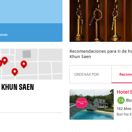
iones
Recomendaciones para ti de ho
Khun Saen
Recom
ORDENAR POR:
 KHUN SAEN
Hotel 
Bu
7.6
)
162 Moo 
Ban Na K