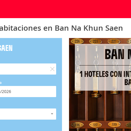
 habitaciones en Ban Na Khun Saen
SAEN
BAN 
1 HOTELES CON IN
B
a