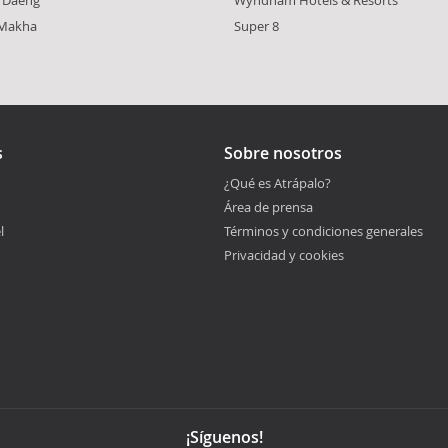
 Makha
Super 8
s
Sobre nosotros
¿Qué es Atrápalo?
Área de prensa
l
Términos y condiciones generales
Privacidad y cookies
¡Síguenos!