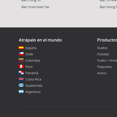
Ban Huai Nam Sai
Ban Nong
Atrápalo en el mundo
Producto
España
Vuelos
Chile
Hoteles
Colombia
Vuelo + Hote
Perú
Paquetes
Panamá
Autos
Costa Rica
Guatemala
Argentina