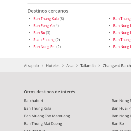
Destinos cercanos
Ban Thung Kula
(8)
Ban Thung
Ban Pong Yo
(4)
Ban Nong 
Ban Bo
(3)
Ban Nong 
Suan Phueng
(2)
Ban Thung
Ban Nong Pet
(2)
Ban Nong 
Atrapalo
Hoteles
Asia
Tailandia
Changwat Ratcha
Otros destinos de interés
Ratchaburi
Ban Nong 
Ban Thung Kula
Ban Huai 
Ban Muang Ton Mamuang
Ban Nong 
Ban Thung Mai Daeng
Ban Bo
Ban Pong Yo
Ban To Ma