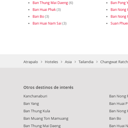
Ban Thung Mai Daeng
(6)
Ban Pong 
Ban Huai Phak
(3)
Ban Nong 
Ban Bo
(3)
Ban Nong 
Ban Huai Nam Sai
(3)
Suan Phue
Atrapalo
Hoteles
Asia
Tailandia
Changwat Ratcha
Otros destinos de interés
Kanchanaburi
Ban Nong 
Ban Yang
Ban Huai 
Ban Thung Kula
Ban Nong 
Ban Muang Ton Mamuang
Ban Bo
Ban Thung Mai Daeng
Ban Huai 