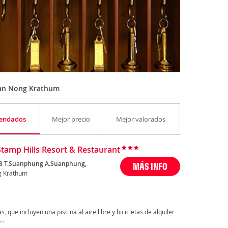
Ban Nong Krathum
endados
Mejor precio
Mejor valorados
Stamp Hills Resort & Restaurant
.3 T.Suanphung A.Suanphung,
MÁS INFO
g Krathum
, que incluyen una piscina al aire libre y bicicletas de alquiler
..