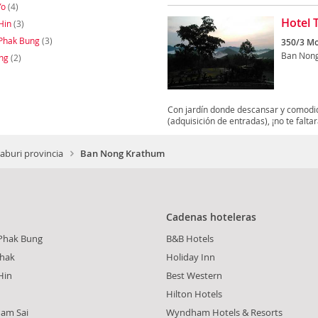
Yo
(4)
Hotel 
Hin
(3)
Phak Bung
(3)
350/3 Mo
Ban Non
ng
(2)
Con jardín donde descansar y comodida
(adquisición de entradas), ¡no te faltar
buri provincia
Ban Nong Krathum
Cadenas hoteleras
Phak Bung
B&B Hotels
Phak
Holiday Inn
Hin
Best Western
Hilton Hotels
Nam Sai
Wyndham Hotels & Resorts