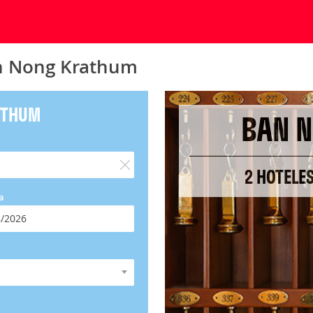
an Nong Krathum
ATHUM
BAN 
2 HOTELE
a