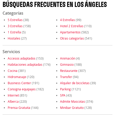
BÚSQUEDAS FRECUENTES EN LOS ÁNGELES
Categorías
5 Estrellas
(38)
4 Estrellas
(99)
3 Estrellas
(158)
Hotel 2 Estrellas
(110)
1 Estrella
(5)
Apartamentos
(582)
Hostales
(27)
Otras categorías
(541)
Servicios
Accesos adaptados
(153)
Animación
(4)
Habitaciones adaptadas
(174)
Gimnasio
(188)
Cocina
(381)
Restaurante
(307)
Hidromasaje
(120)
Transfer
(94)
Business Center
(191)
Alquiler de bicicletas
(39)
Consigna equipajes
(182)
Parking
(1121)
Internet
(851)
SPA
(43)
Alberca
(220)
Admite Mascotas
(374)
Prensa Gratuita
(144)
Minibar Gratuito
(128)