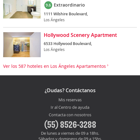
Extraordinario
9.6
1111 Wilshire Boulevard,
Los Ángeles
Hollywood Scenery Apartment
6533 Hollywood Boulevard,
Los Ángeles
Ver los 587 hoteles en Los Ángeles Apartamentos
¿Dudas? Contáctanos
Mis reservas
Ir al Centro de ayuda
Contacta con nosotros
(55) 8526-3288
De lunes a viernes de 09 a 18hs.
Sábados y domingos de 09 a 15hs.