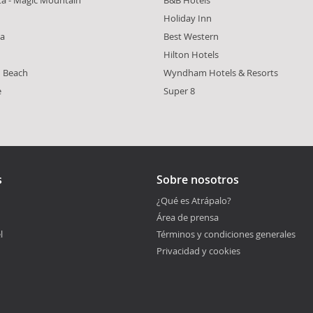
Holiday Inn
Ca
Best Western
Hilton Hotels
 Beach
Wyndham Hotels & Resorts
e
Super 8
s
Sobre nosotros
¿Qué es Atrápalo?
Área de prensa
l
Términos y condiciones generales
Privacidad y cookies