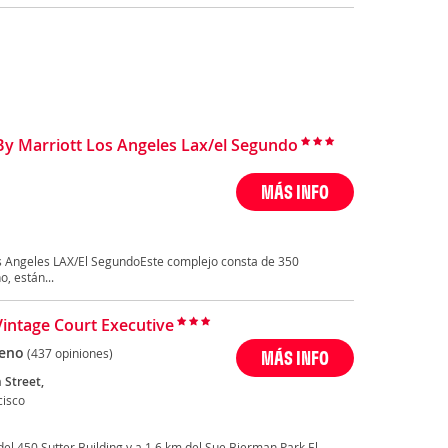
s By Marriott Los Angeles Lax/el Segundo
MÁS INFO
 Los Angeles LAX/El SegundoEste complejo consta de 350
, están...
Vintage Court Executive
eno
(437 opiniones)
MÁS INFO
 Street,
cisco
del 450 Sutter Building y a 1,6 km del Sue Bierman Park.El