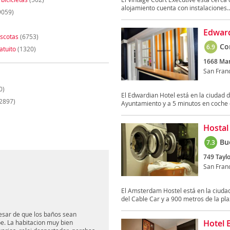
alojamiento cuenta con instalaciones..
9059)
Edward
scotas
(6753)
Co
6.9
atuito
(1320)
1668 Mar
San Fran
0)
El Edwardian Hotel está en la ciudad d
2897)
Ayuntamiento y a 5 minutos en coche d
Hostal
Bu
7.3
749 Taylo
San Fran
El Amsterdam Hostel está en la ciudad
del Cable Car y a 900 metros de la pla
esar de que los baños sean
Hotel 
be. La habitacion muy bien