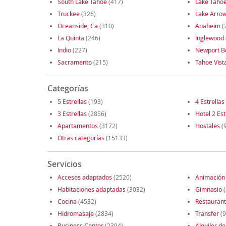
South Lake Tahoe
(417)
Lake Taho
Truckee
(326)
Lake Arro
Oceanside, Ca
(310)
Anaheim
(
La Quinta
(246)
Inglewood
Indio
(227)
Newport B
Sacramento
(215)
Tahoe Vist
Categorías
5 Estrellas
(193)
4 Estrellas
3 Estrellas
(2856)
Hotel 2 Est
Apartamentos
(3172)
Hostales
(
Otras categorías
(15133)
Servicios
Accesos adaptados
(2520)
Animación
Habitaciones adaptadas
(3032)
Gimnasio
(
Cocina
(4532)
Restauran
Hidromasaje
(2834)
Transfer
(9
Business Center
(2394)
Alquiler de