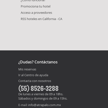
Promociona tu hotel
Acceso a proveedores
RSS hoteles en California - CA
¿Dudas? Contáctanos
Mis reservas
Ir al Centro de ayuda
Contacta con nosotros
(55) 8526-3288
De lunes a viernes de 09 a 18hs.
Sábados y domingos de 09 a 15hs.
info@atrapalo.com.mx
E-mail: