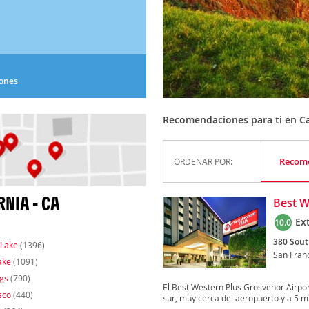
iones
Recomendaciones para ti en Cal
Recom
ORDENAR POR:
NIA - CA
Best W
Ex
10.0
380 Sout
Lake
(1396)
San Fran
ake
(1091)
gs
(790)
El Best Western Plus Grosvenor Airport
sco
(440)
sur, muy cerca del aeropuerto y a 5 mi