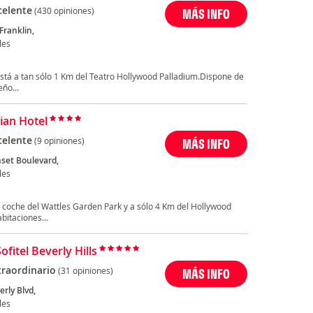
celente
(430 opiniones)
MÁS INFO
Franklin,
les
está a tan sólo 1 Km del Teatro Hollywood Palladium.Dispone de
ño...
an Hotel
celente
(9 opiniones)
MÁS INFO
set Boulevard,
les
 coche del Wattles Garden Park y a sólo 4 Km del Hollywood
itaciones...
ofitel Beverly Hills
traordinario
(31 opiniones)
MÁS INFO
rly Blvd,
les