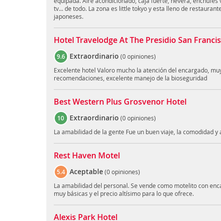
equipada. Aire acondicionado, caja fuerte, nevera, enchufes v
tv... de todo. La zona es little tokyo y esta lleno de restauran
japoneses.
Hotel Travelodge At The Presidio San Franci
Extraordinario
9.6
(
0 opiniones
)
Excelente hotel Valoro mucho la atención del encargado, mu
recomendaciones, excelente manejo de la bioseguridad
Best Western Plus Grosvenor Hotel
Extraordinario
10
(
0 opiniones
)
La amabilidad de la gente Fue un buen viaje, la comodidad y
Rest Haven Motel
Aceptable
5.4
(
0 opiniones
)
La amabilidad del personal. Se vende como motelito con enca
muy básicas y el precio altísimo para lo que ofrece.
Alexis Park Hotel