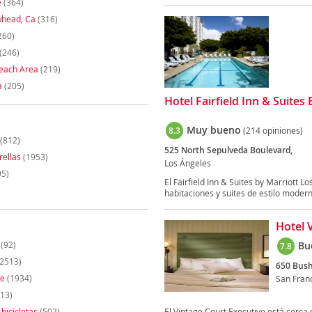
e
(364)
whead, Ca
(316)
260)
(246)
each Area
(219)
a
(205)
Hotel Fairfield Inn & Suite
Muy bueno
8.3
(214 opiniones)
(812)
525 North Sepulveda Boulevard,
rellas
(1953)
Los Ángeles
95)
El Fairfield Inn & Suites by Marriott
habitaciones y suites de estilo moderno
Hotel 
(92)
Bu
7.8
2513)
650 Bush
te
(1934)
San Fran
13)
 bicicletas
(502)
El Vintage Court Executive está cerca 