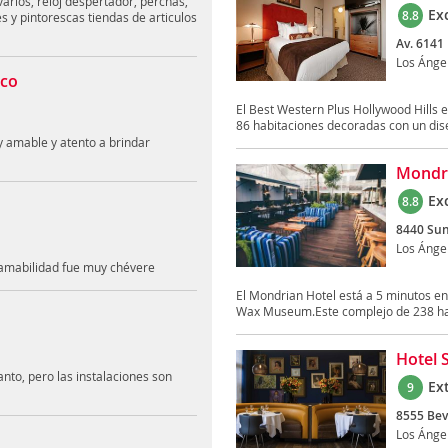
arios, reloj despertador, perchas,
Ex
8.8
tes y pintorescas tiendas de articulos
Av. 6141 
Los Ánge
sco
El Best Western Plus Hollywood Hills 
86 habitaciones decoradas con un dise
y amable y atento a brindar
Mondri
Ex
8.8
8440 Sun
Los Ánge
 amabilidad fue muy chévere
El Mondrian Hotel está a 5 minutos en
Wax Museum.Este complejo de 238 hab
Hotel S
nto, pero las instalaciones son
Ex
9
8555 Beve
Los Ánge