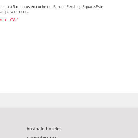
 está a 5 minutos en coche del Parque Pershing Square.Este
s para ofrecer...
rnia - CA
Atrápalo hoteles
¿Como funciona?