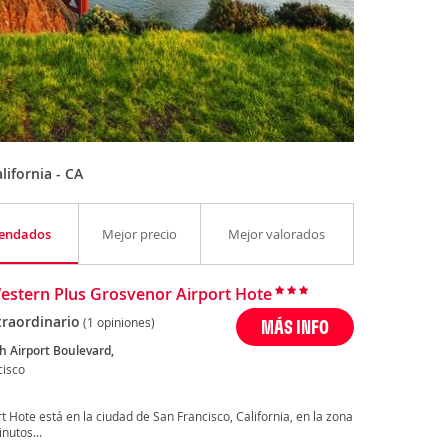
ifornia - CA
endados
Mejor precio
Mejor valorados
estern Plus Grosvenor Airport Hote
traordinario
(1 opiniones)
MÁS INFO
h Airport Boulevard,
cisco
 Hote está en la ciudad de San Francisco, California, en la zona
nutos...