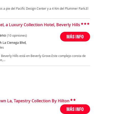
tos a pie del Pacific Design Center y a 4 Km del Plummer Park.El
el, a Luxury Collection Hotel, Beverly Hills
eno
(10 opiniones)
MÁS INFO
h La Cienega Blvd,
les
l, Beverly Hills está en Beverly Grove.Este complejo consta de
,...
n La, Tapestry Collection By Hilton
MÁS INFO