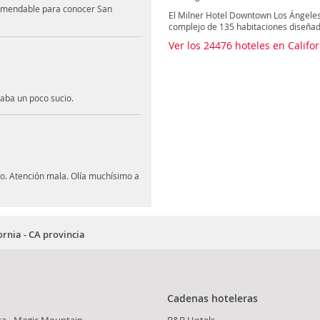
comendable para conocer San
El Milner Hotel Downtown Los Ángeles
complejo de 135 habitaciones diseñada
Ver los 24476 hoteles en Califo
taba un poco sucio.
o. Atención mala. Olía muchísimo a
ornia - CA provincia
Cadenas hoteleras
ita - Magic Mountain
B&B Hotels