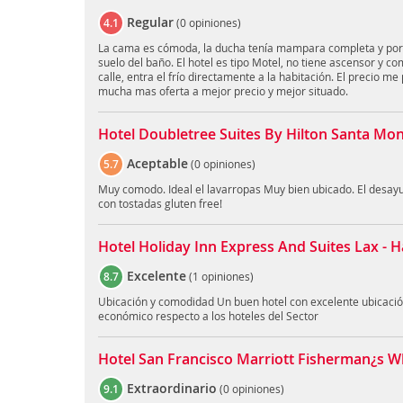
Regular
4.1
(
0 opiniones
)
La cama es cómoda, la ducha tenía mampara completa y por l
suelo del baño. El hotel es tipo Motel, no tiene ascensor y c
calle, entra el frío directamente a la habitación. El precio m
mucha mas oferta a mejor precio y mejor situado.
Hotel Doubletree Suites By Hilton Santa Mon
Aceptable
5.7
(
0 opiniones
)
Muy comodo. Ideal el lavarropas Muy bien ubicado. El desayu
con tostadas gluten free!
Hotel Holiday Inn Express And Suites Lax -
Excelente
8.7
(
1 opiniones
)
Ubicación y comodidad Un buen hotel con excelente ubicació
económico respecto a los hoteles del Sector
Hotel San Francisco Marriott Fisherman¿s W
Extraordinario
9.1
(
0 opiniones
)