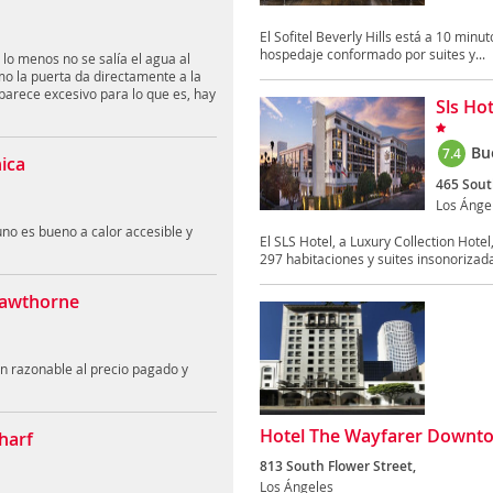
El Sofitel Beverly Hills está a 10 minu
hospedaje conformado por suites y...
o menos no se salía el agua al
omo la puerta da directamente a la
e parece excesivo para lo que es, hay
Sls Hot
Bu
7.4
ica
465 Sout
Los Ánge
no es bueno a calor accesible y
El SLS Hotel, a Luxury Collection Hote
297 habitaciones y suites insonorizadas
 Hawthorne
n razonable al precio pagado y
Hotel The Wayfarer Downtow
harf
813 South Flower Street,
Los Ángeles