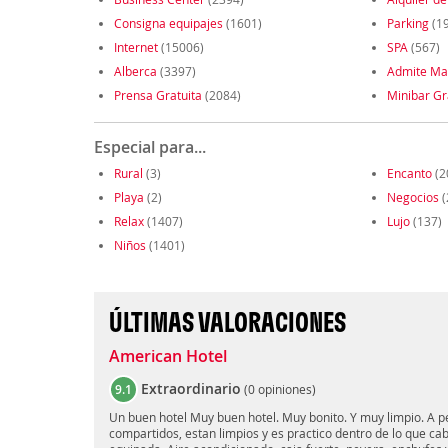
Consigna equipajes
(1601)
Parking
(1
Internet
(15006)
SPA
(567)
Alberca
(3397)
Admite Ma
Prensa Gratuita
(2084)
Minibar Gr
Especial para...
Rural
(3)
Encanto
(2
Playa
(2)
Negocios
(
Relax
(1407)
Lujo
(137)
Niños
(1401)
ÚLTIMAS VALORACIONES
American Hotel
Extraordinario
9.1
(
0 opiniones
)
Un buen hotel Muy buen hotel. Muy bonito. Y muy limpio. A p
compartidos, estan limpios y es practico dentro de lo que ca