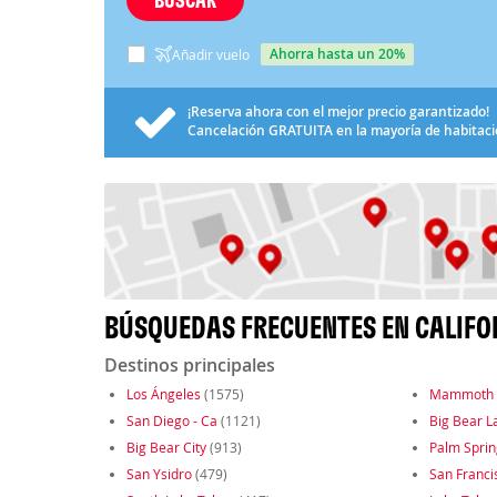
ahorra hasta un 20%
Añadir vuelo
¡Reserva ahora con el mejor precio garantizado!
Cancelación
GRATUITA
en la mayoría de habitac
BÚSQUEDAS FRECUENTES EN CALIFOR
Destinos principales
Los Ángeles
(1575)
Mammoth 
San Diego - Ca
(1121)
Big Bear L
Big Bear City
(913)
Palm Sprin
San Ysidro
(479)
San Franci