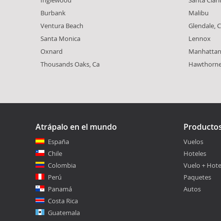
Burbank
Malibu
Ventura Beach
Glendale, 
Santa Monica
Lennox
Oxnard
Manhattan
Thousands Oaks, Ca
Hawthorn
Atrápalo en el mundo
Producto
España
Vuelos
Chile
Hoteles
Colombia
Vuelo + Hote
Perú
Paquetes
Panamá
Autos
Costa Rica
Guatemala