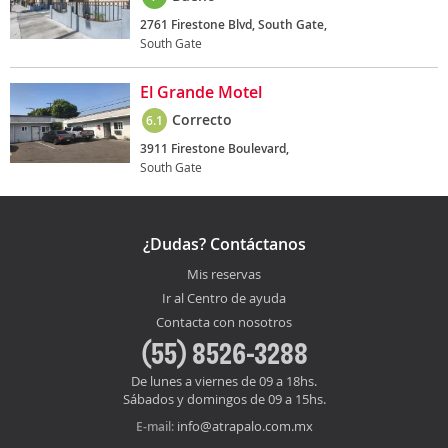
2761 Firestone Blvd, South Gate,
South Gate
El Grande Motel
Correcto
6.1
3911 Firestone Boulevard,
South Gate
¿Dudas? Contáctanos
Mis reservas
Ir al Centro de ayuda
Contacta con nosotros
(55) 8526-3288
De lunes a viernes de 09 a 18hs.
Sábados y domingos de 09 a 15hs.
info@atrapalo.com.mx
E-mail: