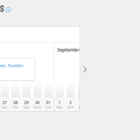
AS
Septiembre 2026
hes. Puedes
27
28
29
30
31
1
2
3
4
5
6
7
8
Jue
Vie
Sáb
Dom
Lun
Mar
Mié
Jue
Vie
Sáb
Dom
Lun
Mar