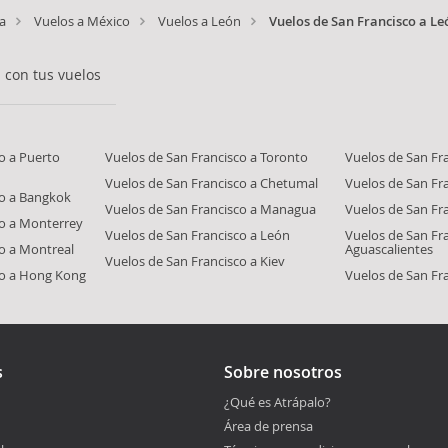
a
Vuelos a México
Vuelos a León
Vuelos de San Francisco a Le
 con tus vuelos
o a Puerto
Vuelos de San Francisco a Toronto
Vuelos de San Fr
Vuelos de San Francisco a Chetumal
Vuelos de San Fra
co a Bangkok
Vuelos de San Francisco a Managua
Vuelos de San Fr
co a Monterrey
Vuelos de San Francisco a León
Vuelos de San Fr
co a Montreal
Aguascalientes
Vuelos de San Francisco a Kiev
co a Hong Kong
Vuelos de San Fra
s
Sobre nosotros
¿Qué es Atrápalo?
Área de prensa