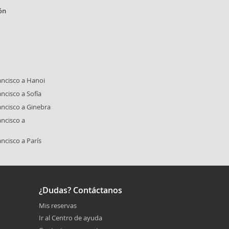
ón
ancisco a Hanoi
ncisco a Sofía
ancisco a Ginebra
ancisco a
ncisco a París
¿Dudas? Contáctanos
Mis reservas
Ir al Centro de ayuda