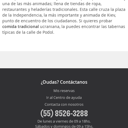
una de las más animadas; llena de tiendas de ropa,
restaurantes y heladerías tradicionales. Esta calle cruza la plaza
de la Independencia, la más importante y animada de Kiev,
punto de encuentro de los ciudadanos. Si quieres probar
comida tradicional
ucraniana, la puedes encontrar las tabernas
típicas de la calle de Podol.
¿Dudas? Contáctanos
Mis reservas
Ir al Centro de ayuda
Contacta con nosotros
(55) 8526-3288
De lunes a viernes de 09 a 18hs.
Sábados y domingos de 09 a 15hs.