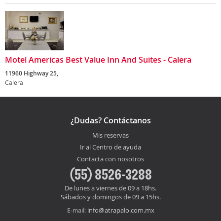
Motel Americas Best Value Inn And Suites - Calera
11960 Highway 25,
Calera
¿Dudas? Contáctanos
Mis reservas
Ir al Centro de ayuda
Contacta con nosotros
(55) 8526-3288
De lunes a viernes de 09 a 18hs.
Sábados y domingos de 09 a 15hs.
info@atrapalo.com.mx
E-mail: