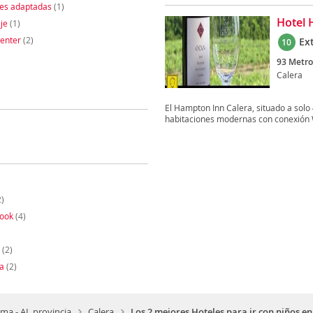
nes adaptadas
(1)
Hotel 
je
(1)
enter
(2)
Ex
10
93 Metro
Calera
El Hampton Inn Calera, situado a solo 
habitaciones modernas con conexión Wi-
)
ook
(4)
(2)
a
(2)
ma - AL provincia
Calera
Los 2 mejores Hoteles para ir con niños en