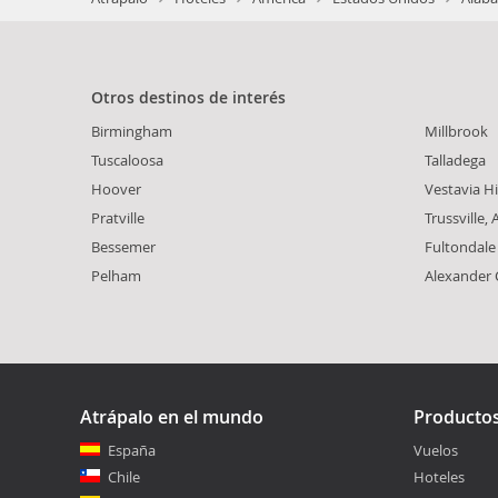
Otros destinos de interés
Birmingham
Millbrook
Tuscaloosa
Talladega
Hoover
Vestavia Hi
Pratville
Trussville, A
Bessemer
Fultondale
Pelham
Alexander 
Atrápalo en el mundo
Producto
España
Vuelos
Chile
Hoteles