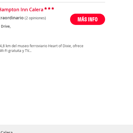
Hampton Inn Calera
traordinario
(2 opiniones)
MÁS INFO
 Drive,
4,8 km del museo ferroviario Heart of Dixie, ofrece
Fi gratuita y TV...
 Calera