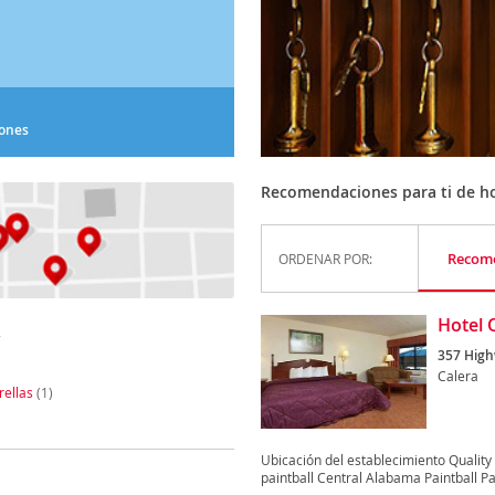
iones
Recomendaciones para ti de hot
Recom
ORDENAR POR:
A
Hotel 
357 High
Calera
rellas
(1)
Ubicación del establecimiento Quality
paintball Central Alabama Paintball P