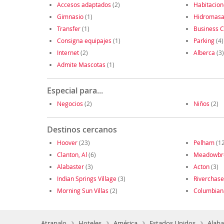
Accesos adaptados
(2)
Habitacio
Gimnasio
(1)
Hidromasa
Transfer
(1)
Business C
Consigna equipajes
(1)
Parking
(4)
Internet
(2)
Alberca
(3)
Admite Mascotas
(1)
Especial para...
Negocios
(2)
Niños
(2)
Destinos cercanos
Hoover
(23)
Pelham
(12
Clanton, Al
(6)
Meadowbr
Alabaster
(3)
Acton
(3)
Indian Springs Village
(3)
Riverchase
Morning Sun Villas
(2)
Columbian
Atrapalo
Hoteles
América
Estados Unidos
Alaba