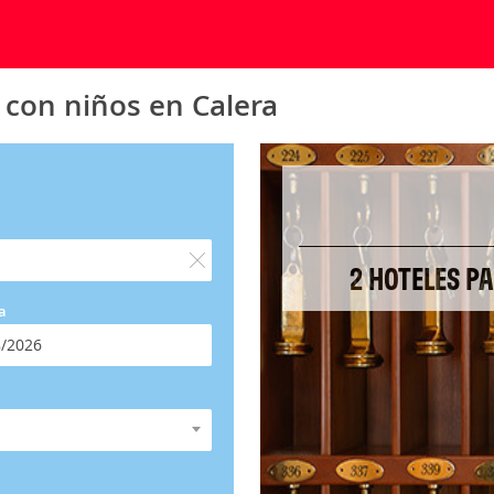
 con niños en Calera
2 HOTELES P
a