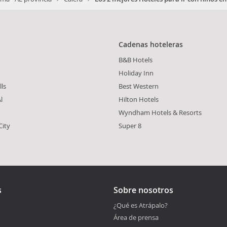
Cadenas hoteleras
B&B Hotels
Holiday Inn
lls
Best Western
l
Hilton Hotels
Wyndham Hotels & Resorts
City
Super 8
s
Sobre nosotros
¿Qué es Atrápalo?
Área de prensa