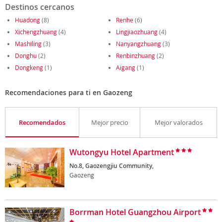
Destinos cercanos
Huadong
(8)
Renhe
(6)
Xichengzhuang
(4)
Lingjiaozhuang
(4)
Mashiling
(3)
Nanyangzhuang
(3)
Donghu
(2)
Renbinzhuang
(2)
Dongkeng
(1)
Aigang
(1)
Recomendaciones para ti en Gaozeng
Recomendados
Mejor precio
Mejor valorados
Wutongyu Hotel Apartment
No.8, Gaozengjiu Community,
Gaozeng
Borrman Hotel Guangzhou Airport