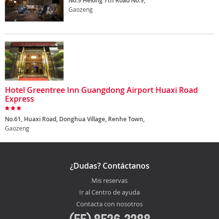
No.9 Helong 7th Road No.9,
Gaozeng
Hotel Greentree Inn Guangdong Airport Huaxi Road
Express
No.61, Huaxi Road, Donghua Village, Renhe Town,
Gaozeng
¿Dudas? Contáctanos
Mis reservas
Ir al Centro de ayuda
Contacta con nosotros