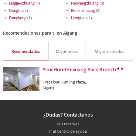
Lingjiaozhuang
(4)
Nanyangzhuang
(3)
Donghu
(2)
Renbinzhuang
(2)
Dongkeng
(1)
Liangtian
(1)
Recomendaciones para ti en Aigang
Recomendados
Mejor precio
Mejor valorados
Yimi Hotel Feixiang Park Branch
First Floor, Runjing Plaza,
Aigang
¿Dudas? Contáctanos
Mis reservas
Ir al Centro de ayuda