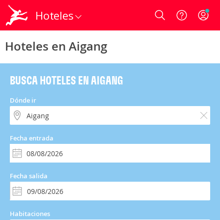
Hoteles
Login
Hoteles en Aigang
BUSCA HOTELES EN AIGANG
Dónde ir
Fecha entrada
Fecha salida
Habitaciones