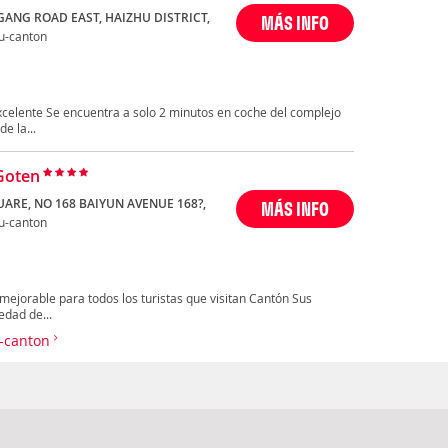
NGANG ROAD EAST, HAIZHU DISTRICT,
MÁS INFO
u-canton
excelente Se encuentra a solo 2 minutos en coche del complejo
e la...
Goten
UARE, NO 168 BAIYUN AVENUE 168?,
MÁS INFO
u-canton
nmejorable para todos los turistas que visitan Cantón Sus
dad de...
u-canton