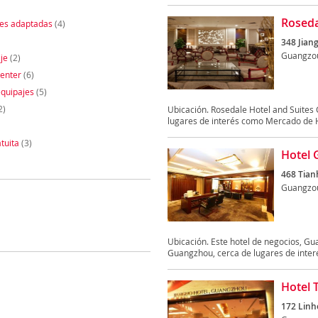
Roseda
nes adaptadas
(4)
348 Jian
Guangzo
je
(2)
enter
(6)
quipajes
(5)
2)
Ubicación. Rosedale Hotel and Suite
lugares de interés como Mercado de H
tuita
(3)
Hotel 
468 Tian
Guangzo
Ubicación. Este hotel de negocios, Gu
Guangzhou, cerca de lugares de inter
Hotel 
172 Linh