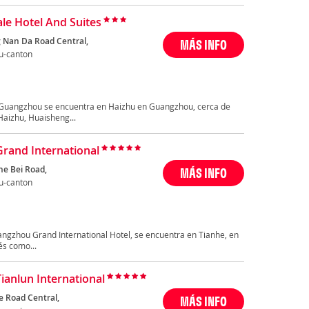
le Hotel And Suites
g Nan Da Road Central,
MÁS INFO
u-canton
s Guangzhou se encuentra en Haizhu en Guangzhou, cerca de
aizhu, Huaisheng...
Grand International
he Bei Road,
MÁS INFO
u-canton
angzhou Grand International Hotel, se encuentra en Tianhe, en
és como...
Tianlun International
e Road Central,
MÁS INFO