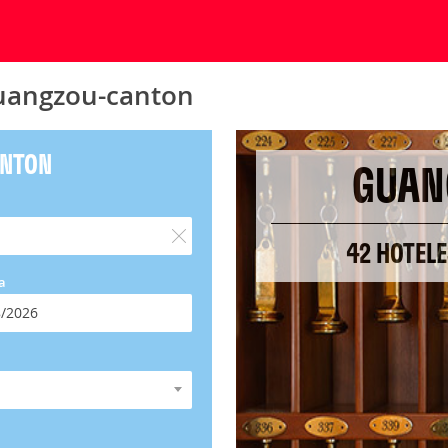
Guangzou-canton
ANTON
GUAN
42 HOTEL
a