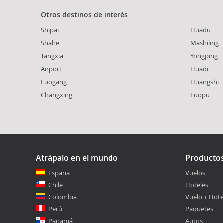
Otros destinos de interés
Shipai
Huadu
Shahe
Mashiling
Tangxia
Yongping
Airport
Huadi
Luogang
Huangshi
Changxing
Luopu
Atrápalo en el mundo
Producto
España
Vuelos
Chile
Hoteles
Colombia
Vuelo + Hote
Perú
Paquetes
Panamá
Autos