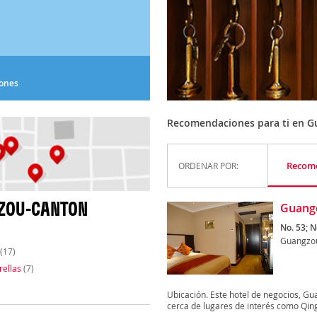
iones
Recomendaciones para ti en 
Recom
ORDENAR POR:
GZOU-CANTON
Guangd
No. 53; 
Guangzo
(17)
rellas
(7)
Ubicación. Este hotel de negocios, G
cerca de lugares de interés como Qing