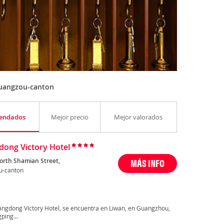
Guangzou-canton
endados
Mejor precio
Mejor valorados
ong Victory Hotel
North Shamian Street,
MÁS INFO
u-canton
uangdong Victory Hotel, se encuentra en Liwan, en Guangzhou,
ping...