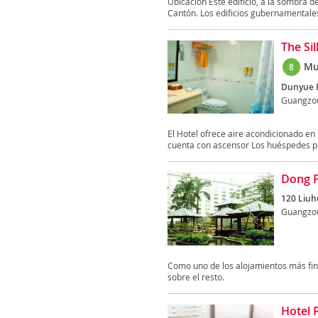
Ubicación Este edificio, a la sombra de
Cantón. Los edificios gubernamentales
The Si
Mu
8
Dunyue 
Guangzo
El Hotel ofrece aire acondicionado en
cuenta con ascensor Los huéspedes p
Dong 
120 Liuh
Guangzo
Como uno de los alojamientos más fi
sobre el resto.
Hotel 