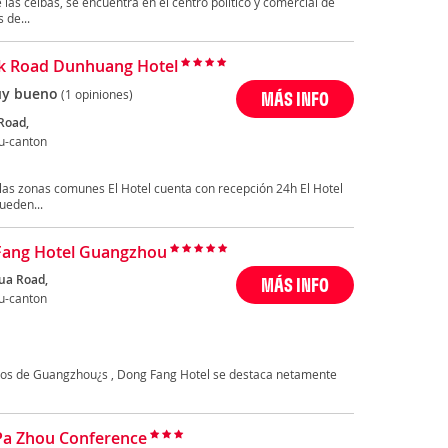
 las ceibas, se encuentra en el centro político y comercial de
 de...
lk Road Dunhuang Hotel
y bueno
(1 opiniones)
MÁS INFO
Road,
u-canton
 las zonas comunes El Hotel cuenta con recepción 24h El Hotel
ueden...
Fang Hotel Guangzhou
ua Road,
MÁS INFO
u-canton
nos de Guangzhou¿s , Dong Fang Hotel se destaca netamente
Pa Zhou Conference