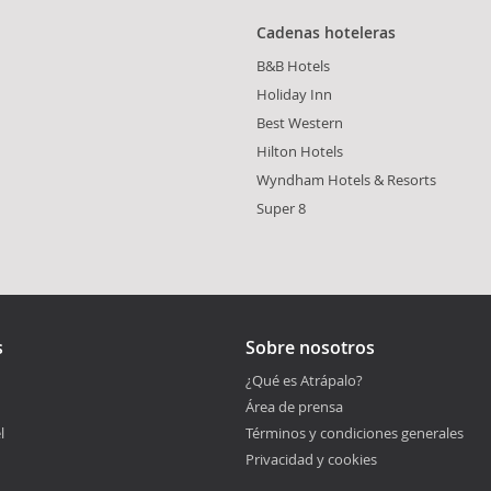
Cadenas hoteleras
B&B Hotels
Holiday Inn
Best Western
Hilton Hotels
Wyndham Hotels & Resorts
Super 8
s
Sobre nosotros
¿Qué es Atrápalo?
Área de prensa
l
Términos y condiciones generales
Privacidad y cookies