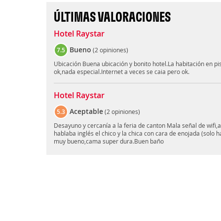
ÚLTIMAS VALORACIONES
Hotel Raystar
Bueno
7.5
(
2 opiniones
)
Ubicación Buena ubicación y bonito hotel.La habitación en p
ok,nada especial.Internet a veces se caia pero ok.
Hotel Raystar
Aceptable
5.3
(
2 opiniones
)
Desayuno y cercanía a la feria de canton Mala señal de wifi,
hablaba inglés el chico y la chica con cara de enojada (solo
muy bueno,cama super dura.Buen baño