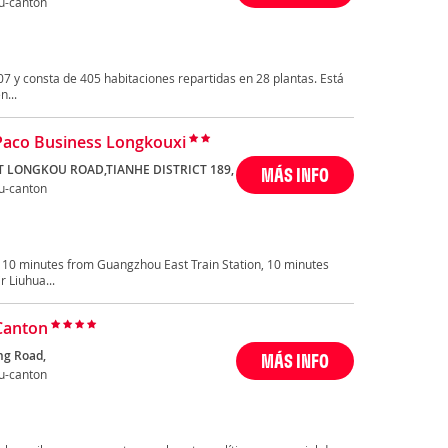
u-canton
7 y consta de 405 habitaciones repartidas en 28 plantas. Está
n...
Paco Business Longkouxi
T LONGKOU ROAD,TIANHE DISTRICT 189,
MÁS INFO
u-canton
ly 10 minutes from Guangzhou East Train Station, 10 minutes
 Liuhua...
Canton
ng Road,
MÁS INFO
u-canton