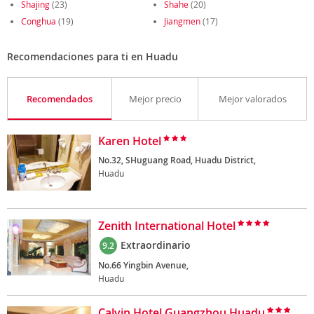
Shajing
(23)
Shahe
(20)
Conghua
(19)
Jiangmen
(17)
Recomendaciones para ti en Huadu
Recomendados
Mejor precio
Mejor valorados
Karen Hotel
No.32, SHuguang Road, Huadu District,
Huadu
Zenith International Hotel
Extraordinario
9.2
No.66 Yingbin Avenue,
Huadu
Calvin Hotel Guangzhou Huadu