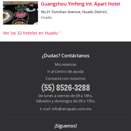
Guangzhou Yinfeng Int. Apart Hotel
No.31 Yunshan Avenue, Huadu District,
Huadu
Ver los 32 hoteles en Huadu
¿Dudas? Contáctanos
Mis reservas
Ir al Centro de ayuda
Contacta con nosotros
(55) 8526-3288
De lunes a viernes de 09 a 18hs.
Sábados y domingos de 09 a 15hs.
info@atrapalo.com.mx
E-mail:
¡Síguenos!