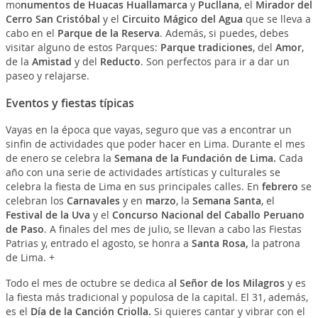
mo
numentos de Huacas Huallamarca
y
Pucllana
, el
Mirador del
Cerro San Cristóbal
y el
Circuito Mágico del Agua
que se lleva a
cabo en el
Parque de la Reserva
. Además, si puedes, debes
visitar alguno de estos Parques:
Parque tradiciones
, del
Amor
,
de la
Amistad
y del
Reducto
. Son perfectos para ir a dar un
paseo y relajarse.
Eventos y fiestas típicas
Vayas en la época que vayas, seguro que vas a encontrar un
sinfin de actividades que poder hacer en Lima. Durante el mes
de enero se celebra la
Semana de la Fundación de Lima.
Cada
año con una serie de actividades artísticas y culturales se
celebra la fiesta de Lima en sus principales calles. En
febrero
se
celebran los
Carnavales
y en
marzo
, la
Semana Santa
, el
Festival de la Uva
y el
Concurso Nacional del Caballo Peruano
de Paso
. A finales del mes de julio, se llevan a cabo las Fiestas
Patrias y, entrado el agosto, se honra a
Santa Rosa,
la patrona
de Lima. +
Todo el mes de octubre se dedica a
l Señor de los Milagros
y es
la fiesta más tradicional y populosa de la capital. El 31, además,
es el
Día de la Canción Criolla.
Si quieres cantar y vibrar con el