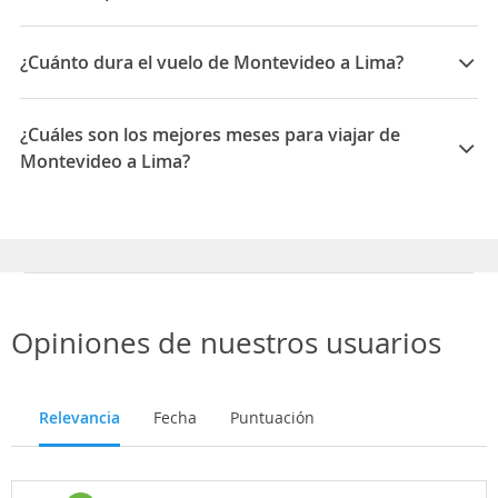
Las compañías que vuelan de Montevideo a Lima son:
LATAM Airlines, Avianca
¿Cuánto dura el vuelo de Montevideo a Lima?
La duración media para viajar entre Montevideo y
Lima es 05:08
¿Cuáles son los mejores meses para viajar de
Montevideo a Lima?
Los mejores meses para viajar de Montevideo a Lima
son Febrero, Marzo, Agosto
Opiniones de nuestros usuarios
Relevancia
Fecha
Puntuación