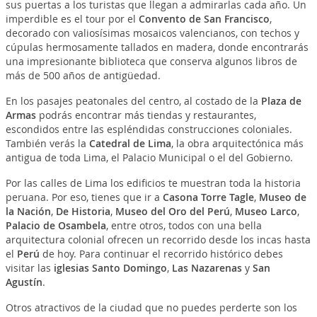
sus puertas a los turistas que llegan a admirarlas cada año. Un
imperdible es el tour por el
Convento de San Francisco
,
decorado con valiosísimas mosaicos valencianos, con techos y
cúpulas hermosamente tallados en madera, donde encontrarás
una impresionante biblioteca que conserva algunos libros de
más de 500 años de antigüedad.
En los pasajes peatonales del centro, al costado de la
Plaza de
Armas
podrás encontrar más tiendas y restaurantes,
escondidos entre las espléndidas construcciones coloniales.
También verás la
Catedral de Lima
, la obra arquitectónica más
antigua de toda Lima, el Palacio Municipal o el del Gobierno.
Por las calles de Lima los edificios te muestran toda la historia
peruana. Por eso, tienes que ir a
Casona Torre Tagle
,
Museo de
la Nación
,
De Historia
,
Museo del Oro del Perú
,
Museo Larco
,
Palacio de Osambela
, entre otros, todos con una bella
arquitectura colonial ofrecen un recorrido desde los incas hasta
el
Perú
de hoy.
Para continuar el recorrido histórico debes
visitar las
iglesias Santo Domingo
,
Las Nazarenas
y
San
Agustín
.
Otros atractivos de la ciudad que no puedes perderte son los