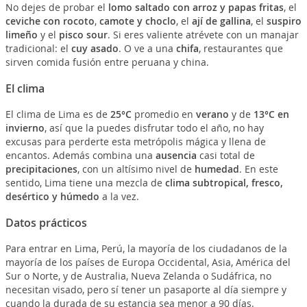
No dejes de probar el
lomo saltado con arroz y papas fritas
, el
ceviche con rocoto
,
camote y choclo
, el
ají de gallina
, el
suspiro
limeño
y el
pisco sour
. Si eres valiente atrévete con un manajar
tradicional: el
cuy asado
. O ve a una
chifa
, restaurantes que
sirven comida fusión entre peruana y china.
El clima
El clima de Lima es de
25°C
promedio en
verano
y de
13°C en
invierno
, así que la puedes disfrutar todo el año, no hay
excusas para perderte esta metrópolis mágica y llena de
encantos. Además combina una
ausencia
casi total de
precipitaciones
, con un altísimo nivel de
humedad
. En este
sentido, Lima tiene una mezcla de
clima subtropical, fresco,
desértico y húmedo
a la vez.
Datos prácticos
Para entrar en Lima, Perú, la mayoría de los ciudadanos de la
mayoría de los países de Europa Occidental, Asia, América del
Sur o Norte, y de Australia, Nueva Zelanda o Sudáfrica, no
necesitan visado, pero sí tener un pasaporte al día siempre y
cuando la durada de su estancia sea menor a 90 días.