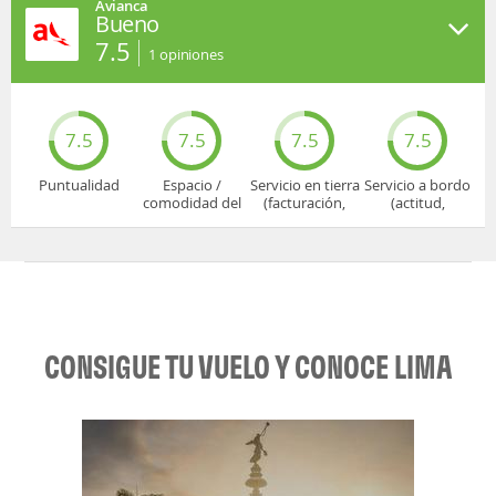
Avianca
Bueno
7.5
1
opiniones
7.5
7.5
7.5
7.5
Puntualidad
Espacio /
Servicio en tierra
Servicio a bordo
comodidad del
(facturación,
(actitud,
asiento
embarque...)
cuidado...)
CONSIGUE TU VUELO Y CONOCE LIMA