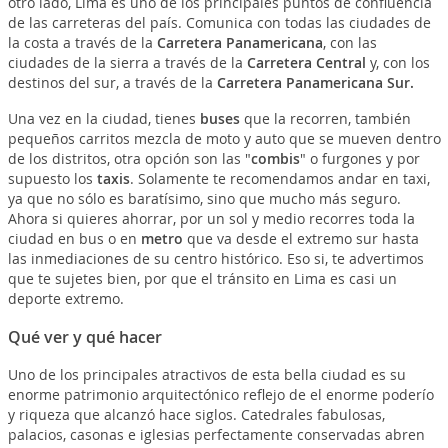
otro lado, Lima es uno de los principales puntos de confluencia
de las carreteras del país. Comunica con todas las ciudades de
la costa a través de la
Carretera Panamericana
, con las
ciudades de la sierra a través de la
Carretera Central
y, con los
destinos del sur, a través de la
Carretera Panamericana Sur.
Una vez en la ciudad, tienes
buses
que la recorren, también
pequeños carritos mezcla de moto y auto que se mueven dentro
de los distritos, otra opción son las "
combis
" o furgones y por
supuesto los
taxis
. Solamente te recomendamos andar en taxi,
ya que no sólo es baratísimo, sino que mucho más seguro.
Ahora si quieres ahorrar, por un sol y medio recorres toda la
ciudad en bus o en
metro
que va desde el extremo sur hasta
las inmediaciones de su centro histórico. Eso si, te advertimos
que te sujetes bien, por que el tránsito en Lima es casi un
deporte extremo.
Qué ver y qué hacer
Uno de los principales atractivos de esta bella ciudad es su
enorme patrimonio arquitectónico reflejo de el enorme poderío
y riqueza que alcanzó hace siglos. Catedrales fabulosas,
palacios, casonas e iglesias perfectamente conservadas abren