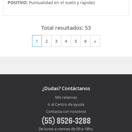
POSITIVO:
Puntualidad en el vuelo y rapidez
Total resultados:
53
1
2
3
4
5
6
»
¿Dudas? Contáctanos
Mis reservas
Ir al Centro de ayuda
Contacta con nosotros
(55) 8526-3288
De lunes a viernes de 09 a 18hs.