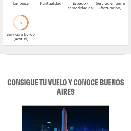
Limpieza
Puntualidad
Espacio /
Servicio en tierra
comodidad del
(facturación,
asiento
embarque...)
5
Servicio a bordo
(actitud,
cuidado...)
CONSIGUE TU VUELO Y CONOCE BUENOS
AIRES