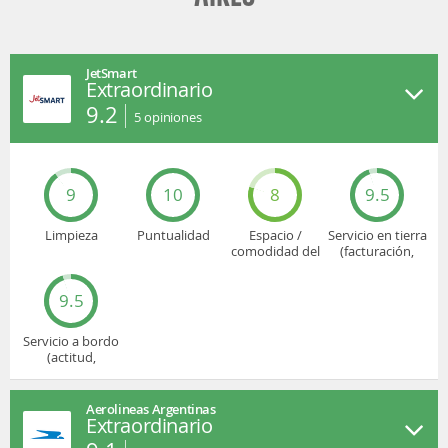
JetSmart
Extraordinario
9.2
5
opiniones
9
10
8
9.5
Limpieza
Puntualidad
Espacio /
Servicio en tierra
comodidad del
(facturación,
asiento
embarque...)
9.5
Servicio a bordo
(actitud,
cuidado...)
Aerolineas Argentinas
Extraordinario