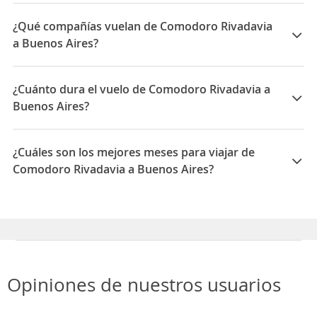
Las mejores compañías para viajar entre Comodoro
Rivadavia y Buenos Aires son: Aerolineas Argentinas,
¿Qué compañías vuelan de Comodoro Rivadavia
Andes Líneas Aéreas, LATAM Airlines
a Buenos Aires?
Las compañías que vuelan de Comodoro Rivadavia a
Buenos Aires son: Aerolineas Argentinas, JetSmart,
¿Cuánto dura el vuelo de Comodoro Rivadavia a
LATAM Airlines, Andes Líneas Aéreas, Flybondi
Buenos Aires?
La duración media para viajar entre Comodoro
Rivadavia y Buenos Aires es 02:15
¿Cuáles son los mejores meses para viajar de
Comodoro Rivadavia a Buenos Aires?
Los mejores meses para viajar de Comodoro Rivadavia
a Buenos Aires son Agosto, Junio, Mayo
Opiniones de nuestros usuarios