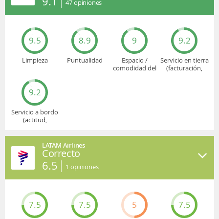
9.1
47
opiniones
9.5
8.9
9
9.2
Limpieza
Puntualidad
Espacio /
Servicio en tierra
comodidad del
(facturación,
asiento
embarque...)
9.2
Servicio a bordo
(actitud,
cuidado...)
LATAM Airlines
Correcto
6.5
1
opiniones
7.5
7.5
5
7.5