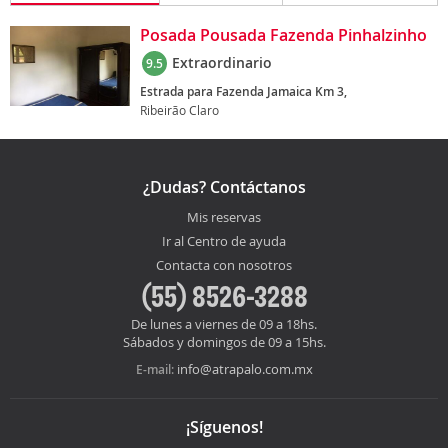
Posada Pousada Fazenda Pinhalzinho
Extraordinario
9.5
Estrada para Fazenda Jamaica Km 3,
Ribeirão Claro
¿Dudas? Contáctanos
Mis reservas
Ir al Centro de ayuda
Contacta con nosotros
(55) 8526-3288
De lunes a viernes de 09 a 18hs.
Sábados y domingos de 09 a 15hs.
info@atrapalo.com.mx
E-mail:
¡Síguenos!