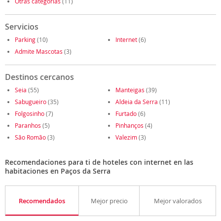
Otras categorías
(11)
Servicios
Parking
(10)
Internet
(6)
Admite Mascotas
(3)
Destinos cercanos
Seia
(55)
Manteigas
(39)
Sabugueiro
(35)
Aldeia da Serra
(11)
Folgosinho
(7)
Furtado
(6)
Paranhos
(5)
Pinhanços
(4)
São Romão
(3)
Valezim
(3)
Recomendaciones para ti de hoteles con internet en las
habitaciones en Paços da Serra
Recomendados
Mejor precio
Mejor valorados