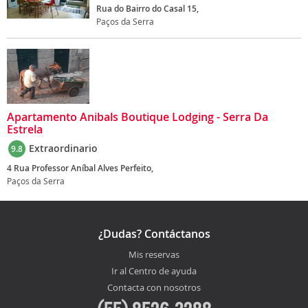
Rua do Bairro do Casal 15,
Paços da Serra
Apartamento Anibals Boutique Lodging - Serra Da
Estrela
Extraordinario
9.8
4 Rua Professor Aníbal Alves Perfeito,
Paços da Serra
¿Dudas? Contáctanos
Mis reservas
Ir al Centro de ayuda
Contacta con nosotros