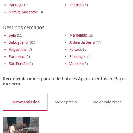
Parking
(10)
Internet
(6)
Admite Mascotas
(3)
Destinos cercanos
Seia
(55)
Manteigas
(39)
Sabugueiro
(35)
Aldeia da Serra
(11)
Folgosinho
(7)
Furtado
(6)
Paranhos
(5)
Pinhanços
(4)
São Romão
(3)
Valezim
(3)
Recomendaciones para ti de hoteles Apartamentos en Paços
da Serra
Recomendados
Mejor precio
Mejor valorados