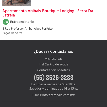
Apartamento Anibals Boutique Lodging - Serra Da
Estrela
Extraordinario
9.8
4 Rua Professor Aníbal Alves Perfeito,
Paços da Serra
¿Dudas? Contáctanos
Mis reservas
Ir al Centro de ayuda
Contacta con nosotros
(55) 8526-3288
De lunes a viernes de 09 a 18hs.
Sábados y domingos de 09 a 15hs.
info@atrapalo.com.mx
E-mail: