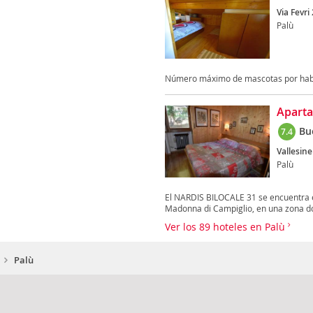
Via Fevri 
Palù
Número máximo de mascotas por habi
Aparta
Bu
7.4
Vallesine
Palù
El NARDIS BILOCALE 31 se encuentra e
Madonna di Campiglio, en una zona do
Ver los 89 hoteles en Palù
Palù