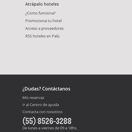
Atrápalo hoteles
¿Como funciona?
Promociona tu hotel
Acceso a proveedores
RSS hoteles en Palù
¿Dudas? Contáctanos
Mis reservas
Ir al Centro de ayuda
Contacta con nosotros
(55) 8526-3288
De lunes a viernes de 09 a 18hs.