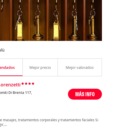
alù
endados
Mejor precio
Mejor valorados
Lorenzetti
omiti Di Brenta 117,
MÁS INFO
ce masajes, tratamientos corporales y tratamientos faciales Si
r,...