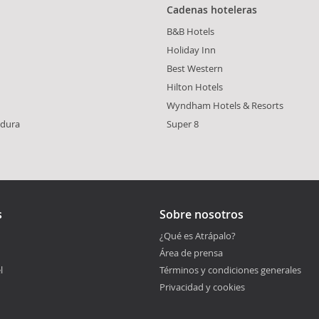
Cadenas hoteleras
B&B Hotels
Holiday Inn
Best Western
Hilton Hotels
Wyndham Hotels & Resorts
dura
Super 8
s
Sobre nosotros
¿Qué es Atrápalo?
Área de prensa
l
Términos y condiciones generales
Privacidad y cookies