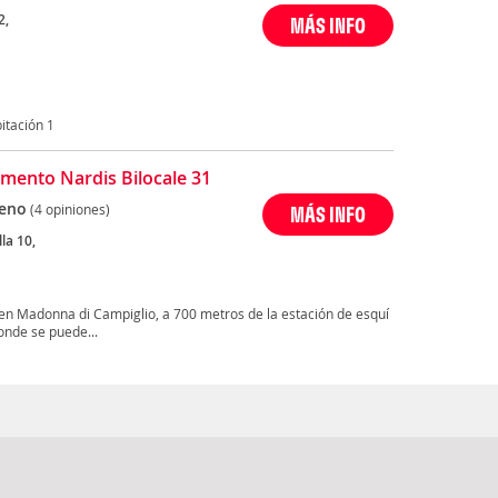
2,
MÁS INFO
tación 1
mento Nardis Bilocale 31
eno
(4 opiniones)
MÁS INFO
lla 10,
n Madonna di Campiglio, a 700 metros de la estación de esquí
nde se puede...