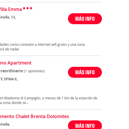
Villa Emma
inella, 13,
MÁS INFO
ades como conexión a Internet wifi gratis y una zona
tará de nada!
ino Apartment
traordinario
(1 opiniones)
MÁS INFO
E SPINA 6,
en Madonna di Campiglio, a menos de 1 km de la estación de
a zona donde se...
mento Chalet Brenta Dolomites
inella,
MÁS INFO