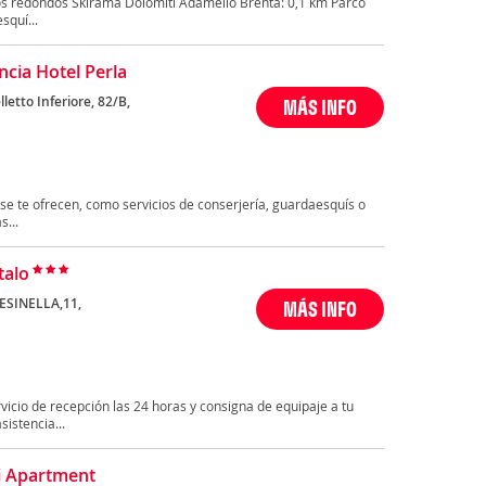
os redondos Skirama Dolomiti Adamello Brenta: 0,1 km Parco
squí...
ncia Hotel Perla
lletto Inferiore, 82/B,
MÁS INFO
 se te ofrecen, como servicios de conserjería, guardaesquís o
s...
talo
ESINELLA,11,
MÁS INFO
rvicio de recepción las 24 horas y consigna de equipaje a tu
istencia...
i Apartment