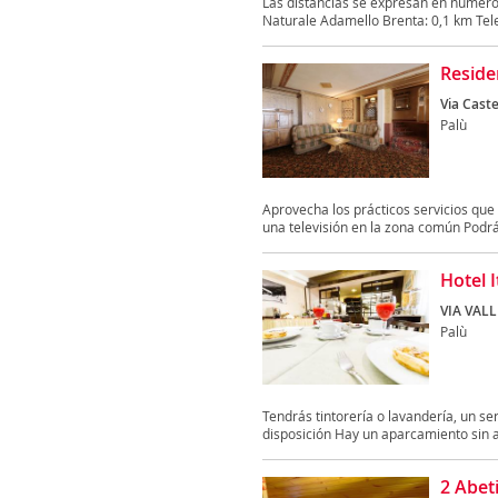
Las distancias se expresan en númer
Naturale Adamello Brenta: 0,1 km Tele
Reside
Via Caste
Palù
Aprovecha los prácticos servicios que
una televisión en la zona común Podrá
Hotel I
VIA VALL
Palù
Tendrás tintorería o lavandería, un se
disposición Hay un aparcamiento sin as
2 Abet