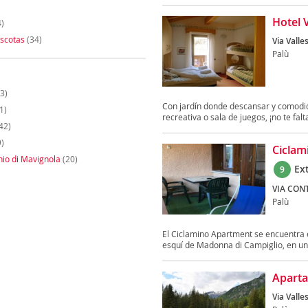
Hotel 
)
scotas
(34)
Via Valles
Palù
3)
Con jardín donde descansar y comodid
1)
recreativa o sala de juegos, ¡no te fal
42)
)
Ciclam
io di Mavignola
(20)
Ex
9
VIA CONT
Palù
El Ciclamino Apartment se encuentra 
esquí de Madonna di Campiglio, en un
Aparta
Via Valles