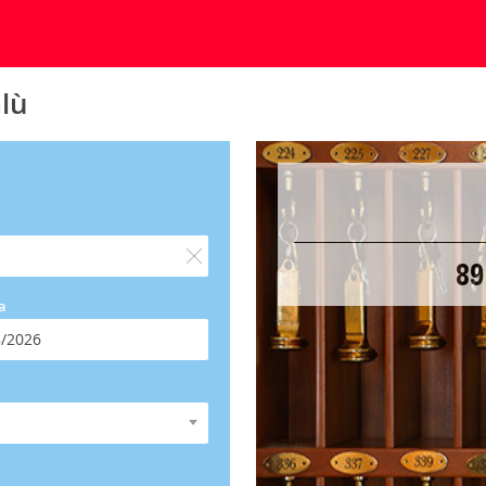
lù
89
a