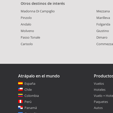
Otros destinos de interés
Madonna Di Campiglio
Mezzana
Pinzolo
Marilleva
Andalo
Folgarida
Molveno
Giustino
Passo Tonale
Dimaro
Carisolo
Commezza
Atrápalo en el mundo
Producto
España
Vuelos
Chile
Hoteles
Colombia
Vuelo + Hote
Perú
Paquetes
Panamá
Autos