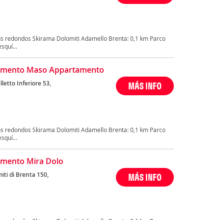
os redondos Skirama Dolomiti Adamello Brenta: 0,1 km Parco
squí...
amento Maso Appartamento
lletto Inferiore 53,
MÁS INFO
os redondos Skirama Dolomiti Adamello Brenta: 0,1 km Parco
squí...
mento Mira Dolo
iti di Brenta 150,
MÁS INFO