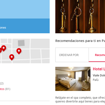
iones
Recomendaciones para ti en P
Recom
ORDENAR POR:
Hotel 
Viale Dol
Palù
(2)
tos
(81)
Relájate en el spa completo, que ofre
quieres divertirte aquí tienes para elegi