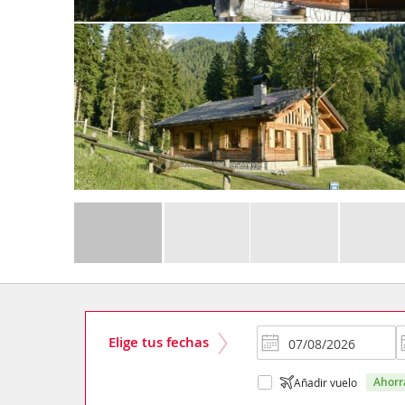
Elige tus fechas
ahor
Añadir vuelo