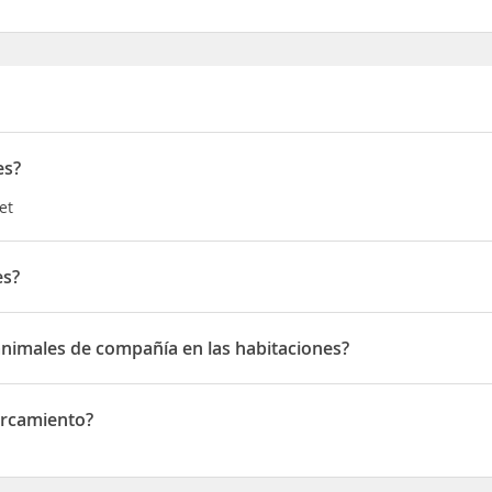
es?
et
es?
ma Tosa 49f
animales de compañía en las habitaciones?
males de compañía en las habitaciones
arcamiento?
miento