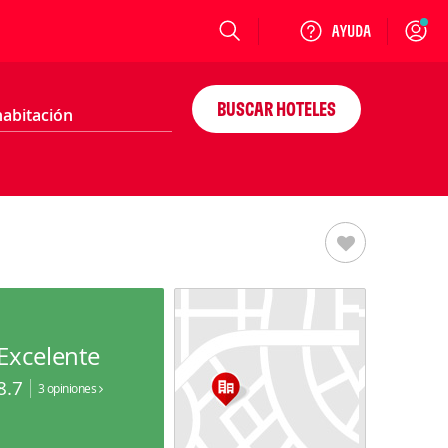
Login
BUSCAR HOTELES
Excelente
8.7
3 opiniones