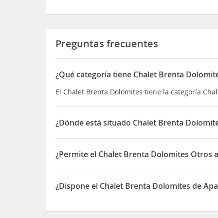
Preguntas frecuentes
¿Qué categoría tiene Chalet Brenta Dolomit
El Chalet Brenta Dolomites tiene la categoría Chal
¿Dónde está situado Chalet Brenta Dolomit
El Chalet Brenta Dolomites está situado en Via Ci
¿Permite el Chalet Brenta Dolomites Otros 
Sí, el Chalet Brenta Dolomites permite Otros ani
¿Dispone el Chalet Brenta Dolomites de Ap
Sí, el Chalet Brenta Dolomites dispone de Aparca