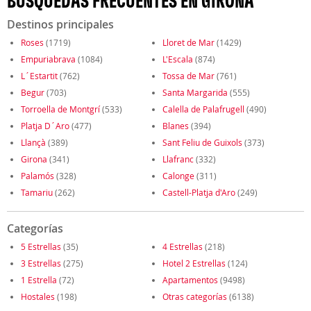
BÚSQUEDAS FRECUENTES EN GIRONA
Destinos principales
Roses
(1719)
Lloret de Mar
(1429)
Empuriabrava
(1084)
L'Escala
(874)
L´Estartit
(762)
Tossa de Mar
(761)
Begur
(703)
Santa Margarida
(555)
Torroella de Montgrí
(533)
Calella de Palafrugell
(490)
Platja D´Aro
(477)
Blanes
(394)
Llançà
(389)
Sant Feliu de Guixols
(373)
Girona
(341)
Llafranc
(332)
Palamós
(328)
Calonge
(311)
Tamariu
(262)
Castell-Platja d'Aro
(249)
Categorías
5 Estrellas
(35)
4 Estrellas
(218)
3 Estrellas
(275)
Hotel 2 Estrellas
(124)
1 Estrella
(72)
Apartamentos
(9498)
Hostales
(198)
Otras categorías
(6138)