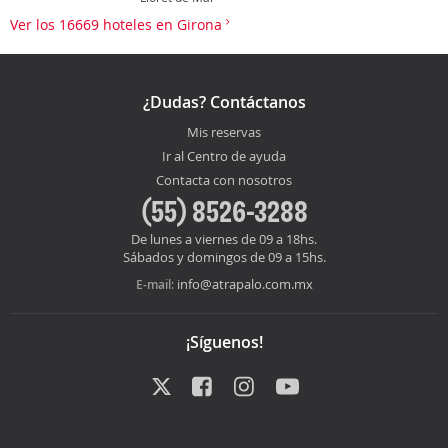
Ver los 16669 hoteles en Girona
¿Dudas? Contáctanos
Mis reservas
Ir al Centro de ayuda
Contacta con nosotros
(55) 8526-3288
De lunes a viernes de 09 a 18hs.
Sábados y domingos de 09 a 15hs.
info@atrapalo.com.mx
E-mail:
¡Síguenos!