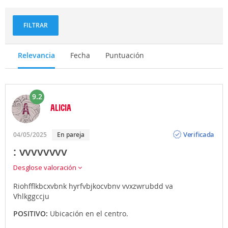
FILTRAR
Relevancia
Fecha
Puntuación
9.2
ALICIA
Opinión
Verificada
04/05/2025
En pareja
: vvvvvvvv
Desglose valoración
Riohfflkbcxvbnk hyrfvbjkocvbnv vvxzwrubdd va
Vhlkggccju
POSITIVO:
Ubicación en el centro.