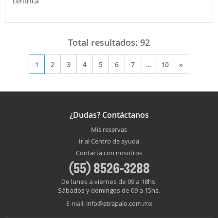
céntrica
Total resultados:
92
1
2
3
4
5
6
7
...
10
»
¿Dudas? Contáctanos
Mis reservas
Ir al Centro de ayuda
Contacta con nosotros
(55) 8526-3288
De lunes a viernes de 09 a 18hs.
Sábados y domingos de 09 a 15hs.
info@atrapalo.com.mx
E-mail: