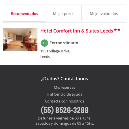
Recomendados
Mejor precio
Mejor valorados
Hotel Comfort Inn & Suites Leeds
Extraordinario
10
1951 Village Drive,
Leeds
¿Dudas? Contáctanos
Mis reservas
Ir al Centro de ayuda
Contacta con nosotros
(55) 8526-3288
De lunes a viernes de 09 a 18hs.
Sábados y domingos de 09 a 15hs.