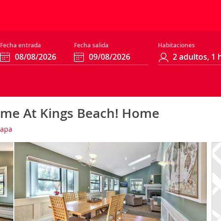
Fecha entrada
Fecha salida
Habitaciones
ome At Kings Beach! Home
apa