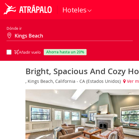
Hoteles
Dónde ir
ahorra hasta un 20%
Añadir vuelo
Bright, Spacious And Cozy H
, Kings Beach, California - CA (Estados Unidos)
Ver m