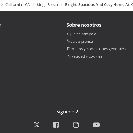
California - CA
Kings Beach
Bright, Spacious And Cozy Home At 
s
Sobre nosotros
¿Qué es Atrápalo?
Área de prensa
l
Términos y condiciones generales
Privacidad y cookies
¡Síguenos!