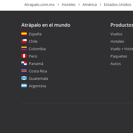
Atrapalo.com.mx
Hoteles
América
Estados Unidos
Atrápalo en el mundo
Producto
España
Vuelos
Chile
Hoteles
Colombia
Vuelo + Hote
Perú
Paquetes
Panamá
Autos
Costa Rica
Guatemala
Argentina