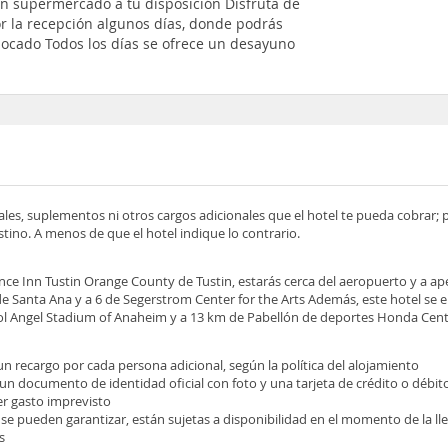
n supermercado a tu disposición Disfruta de
or la recepción algunos días, donde podrás
ocado Todos los días se ofrece un desayuno
ocales, suplementos ni otros cargos adicionales que el hotel te pueda cobrar;
tino. A menos de que el hotel indique lo contrario.
ence Inn Tustin Orange County de Tustin, estarás cerca del aeropuerto y a a
e Santa Ana y a 6 de Segerstrom Center for the Arts Además, este hotel se 
bol Angel Stadium of Anaheim y a 13 km de Pabellón de deportes Honda Cen
 un recargo por cada persona adicional, según la política del alojamiento
 un documento de identidad oficial con foto y una tarjeta de crédito o débit
ier gasto imprevisto
 se pueden garantizar, están sujetas a disponibilidad en el momento de la l
s