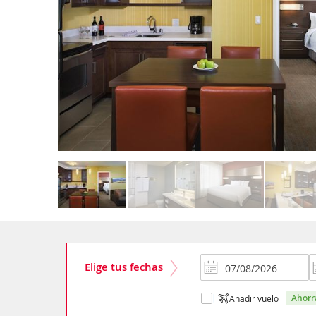
Elige tus fechas
ahor
Añadir vuelo