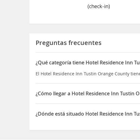
(check-in)
Preguntas frecuentes
¿Qué categoría tiene Hotel Residence Inn T
El Hotel Residence Inn Tustin Orange County tiene 
¿Cómo llegar a Hotel Residence Inn Tustin 
Si decides alojarte en Residence Inn Tustin Oran
zoológico de Santa Ana y a 6 de Segerstrom Cente
¿Dónde está situado Hotel Residence Inn T
Stadium of Anaheim y a 13 km de Pabellón de de
El Hotel Residence Inn Tustin Orange County est