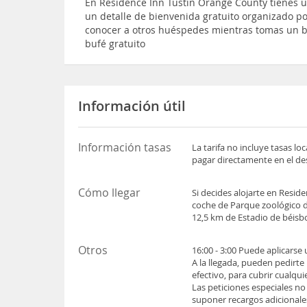
En Residence Inn Tustin Orange County tienes u
un detalle de bienvenida gratuito organizado p
conocer a otros huéspedes mientras tomas un b
bufé gratuito
Información útil
Información tasas
La tarifa no incluye tasas l
pagar directamente en el des
Cómo llegar
Si decides alojarte en Resid
coche de Parque zoológico d
12,5 km de Estadio de béis
Otros
16:00 - 3:00 Puede aplicarse
A la llegada, pueden pedirte
efectivo, para cubrir cualqu
Las peticiones especiales no
suponer recargos adicionale