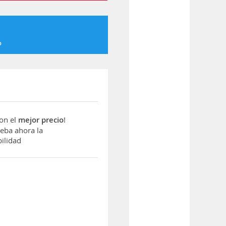
o
con el
mejor precio
!
ba ahora la
ilidad