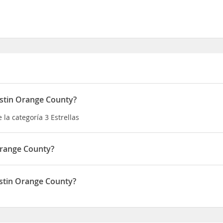
ustin Orange County?
la categoría 3 Estrellas
Orange County?
ge County de Tustin, estarás cerca del aeropuerto y a apenas 3 mi
r for the Arts Además, este hotel se encuentra a 12,5 km de Estadi
ustin Orange County?
portes Honda Center
á situado en 15181 Newport Ave