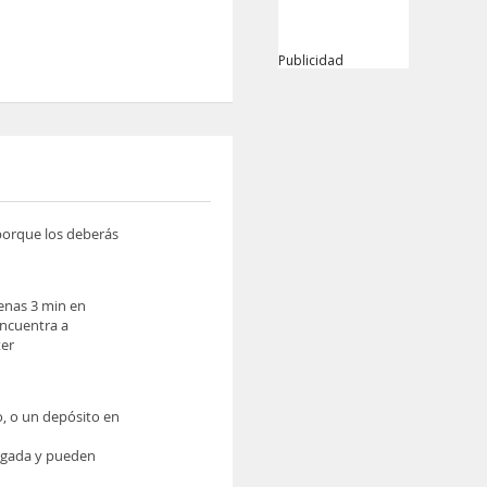
Publicidad
 porque los deberás
penas 3 min en
encuentra a
ter
o, o un depósito en
legada y pueden