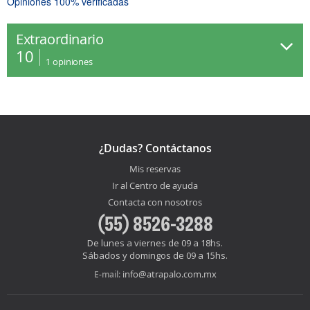
Opiniones 100% verificadas
Extraordinario
10
1
opiniones
¿Dudas? Contáctanos
Mis reservas
Ir al Centro de ayuda
Contacta con nosotros
(55) 8526-3288
De lunes a viernes de 09 a 18hs.
Sábados y domingos de 09 a 15hs.
info@atrapalo.com.mx
E-mail: