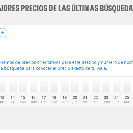
JORES PRECIOS DE LAS ÚLTIMAS BÚSQUED
+
nemos de precios orientativos para este destino y número de noc
a búsqueda para conocer el precio exacto de tu viaje.
13
14
15
16
17
18
19
20
21
22
23
24
25
Jue
Vie
Sáb
Dom
Lun
Mar
Mié
Jue
Vie
Sáb
Dom
Lun
Mar