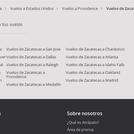
a
Vuelos a Estados Unidos
Vuelos a Providence
Vuelos de Zaca
 tus vuelos
go
Vuelos de Zacatecas a San Jose
Vuelos de Zacatecas a Charleston
ver
Vuelos de Zacatecas a Dallas
Vuelos de Zacatecas a Atlanta
al
Vuelos de Zacatecas a Raleigh
Vuelos de Zacatecas a Idaho Falls
o
Vuelos de Zacatecas a
Vuelos de Zacatecas a Oakland
Providence
n
Vuelos de Zacatecas a Madrid
Vuelos de Zacatecas a Medellín
s
Sobre nosotros
¿Qué es Atrápalo?
Área de prensa