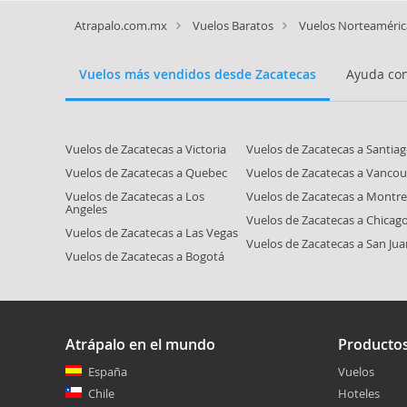
Atrapalo.com.mx
Vuelos Baratos
Vuelos Norteaméric
Vuelos más vendidos desde Zacatecas
Ayuda con
Vuelos de Zacatecas a Victoria
Vuelos de Zacatecas a Santia
Vuelos de Zacatecas a Quebec
Vuelos de Zacatecas a Vancou
Vuelos de Zacatecas a Los
Vuelos de Zacatecas a Montre
Angeles
Vuelos de Zacatecas a Chicag
Vuelos de Zacatecas a Las Vegas
Vuelos de Zacatecas a San Jua
Vuelos de Zacatecas a Bogotá
Atrápalo en el mundo
Producto
España
Vuelos
Chile
Hoteles