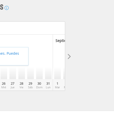
AS
Septiembre 2026
hes. Puedes
26
27
28
29
30
31
1
2
3
4
5
6
7
Mié
Jue
Vie
Sáb
Dom
Lun
Mar
Mié
Jue
Vie
Sáb
Dom
Lun