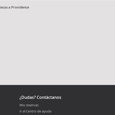
tecas a Providence
¿Dudas? Contáctanos
Mis reservas
Ir al Centro de ayuda