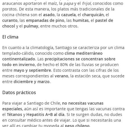
araucanos aportaron el maíz, la
papa
y el
frijol
, conocidos como
porotos. De esta manera, los platos más tradicionales de la
cocina chilena son el
asado
, la
cazuela
, el
charquicán
, el
curanto
, las
empanadas de pino
, las
humitas
, el
pastel de
chocol
y el
pulmay
, entre muchos otros.
El clima
En cuanto a la climatología, Santiago se caracteriza por un clima
templado-cálido, conocido como
clima mediterráneo
continentalizado
. Las
precipitaciones se concentran sobre
todo en invierno
, de hecho el 80% de las lluvias se producen
entre
mayo y septiembre
. Esto contrasta con las cifras de los
meses correspondientes al
verano
, la estación seca, que sucede
entre
diciembre y marzo
.
Datos prácticos
Para viajar a Santiago de Chile,
no necesitas vacunas
especiales
, aún así es importante que tengas las vacunas contra
el
Tétanos
y
Hepatitis A+B al día
. Si te surgen dudas, no dudes
en consultar médico antes de viajar. Lo que si necesitarás una
vez allí es cambiar tu moneda al
peso chileno
.