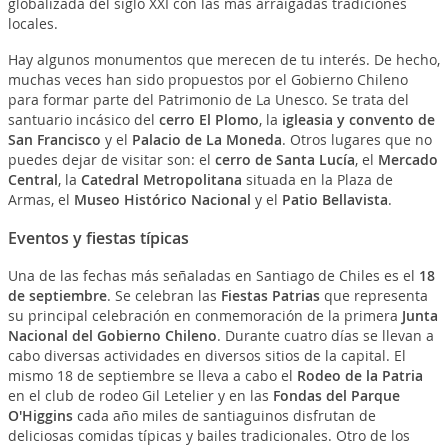
globalizada del siglo XXI con las más arraigadas tradiciones
locales.
Hay algunos monumentos que merecen de tu interés. De hecho,
muchas veces han sido propuestos por el Gobierno Chileno
para formar parte del Patrimonio de La Unesco. Se trata del
santuario incásico del
cerro El Plomo
, la
igleasia y convento de
San Francisco
y el
Palacio de La Moneda
. Otros lugares que no
puedes dejar de visitar son: el
cerro de Santa Lucía
, el
Mercado
Central
, la
Catedral Metropolitana
situada en la Plaza de
Armas, el
Museo Histórico Nacional
y el
Patio Bellavista
.
Eventos y fiestas típicas
Una de las fechas más señaladas en Santiago de Chiles es el
18
de septiembre
. Se celebran las
Fiestas Patrias
que representa
su principal celebración en conmemoración de la primera
Junta
Nacional del Gobierno Chileno
. Durante cuatro días se llevan a
cabo diversas actividades en diversos sitios de la capital. El
mismo 18 de septiembre se lleva a cabo el
Rodeo de la Patria
en el club de rodeo Gil Letelier y en las
Fondas del Parque
O'Higgins
cada año miles de santiaguinos disfrutan de
deliciosas comidas típicas y bailes tradicionales. Otro de los