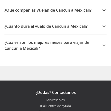
¿Qué compañías vuelan de Cancún a Mexicali?
Las compañías que vuelan de Cancún a Mexicali son:
Aeromexico, Volaris
¿Cuánto dura el vuelo de Cancún a Mexicali?
La duración media para viajar entre Cancún y Mexicali
es 07:20
¿Cuáles son los mejores meses para viajar de
Cancún a Mexicali?
Los mejores meses para viajar de Cancún a Mexicali
son Febrero, Enero, Diciembre
¿Dudas? Contáctanos
Mis reservas
Ir al Centro de ayuda