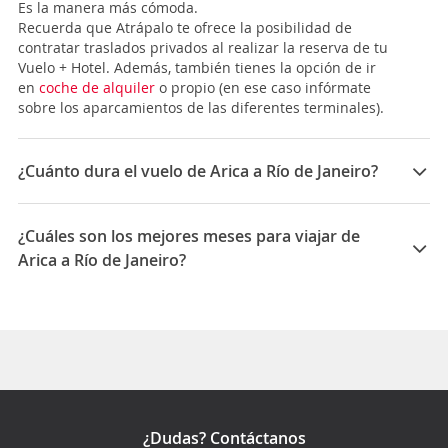
Es la manera más cómoda.
Recuerda que Atrápalo te ofrece la posibilidad de
contratar traslados privados al realizar la reserva de tu
Vuelo + Hotel. Además, también tienes la opción de ir
en
coche de alquiler
o propio (en ese caso infórmate
sobre los aparcamientos de las diferentes terminales).
¿Cuánto dura el vuelo de Arica a Río de Janeiro?
La duración media para viajar entre Arica y Río de
Janeiro es 25:26
¿Cuáles son los mejores meses para viajar de
Arica a Río de Janeiro?
Los mejores meses para viajar de Arica a Río de
Janeiro son Mayo, Marzo, Agosto
¿Dudas? Contáctanos