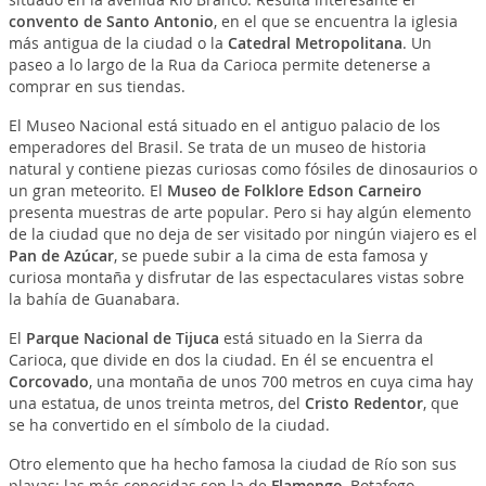
convento de Santo Antonio
, en el que se encuentra la iglesia
más antigua de la ciudad o la
Catedral Metropolitana
. Un
paseo a lo largo de la Rua da Carioca permite detenerse a
comprar en sus tiendas.
El Museo Nacional está situado en el antiguo palacio de los
emperadores del Brasil. Se trata de un museo de historia
natural y contiene piezas curiosas como fósiles de dinosaurios o
un gran meteorito. El
Museo de Folklore Edson Carneiro
presenta muestras de arte popular. Pero si hay algún elemento
de la ciudad que no deja de ser visitado por ningún viajero es el
Pan de Azúcar
, se puede subir a la cima de esta famosa y
curiosa montaña y disfrutar de las espectaculares vistas sobre
la bahía de Guanabara.
El
Parque Nacional de Tijuca
está situado en la Sierra da
Carioca, que divide en dos la ciudad. En él se encuentra el
Corcovado
, una montaña de unos 700 metros en cuya cima hay
una estatua, de unos treinta metros, del
Cristo Redentor
, que
se ha convertido en el símbolo de la ciudad.
Otro elemento que ha hecho famosa la ciudad de Río son sus
playas; las más conocidas son la de
Flamengo
, Botafogo,