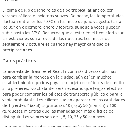
El clima de Rio de Janeiro es de tipo
tropical atlántico
, con
veranos cálidos e inviernos suaves. De hecho, las temperatudas
fluctuan entre los los 4,8°C en los mese de julio y agosto, hasta
los 35° en diciembre, enero y febrero, aunque a veces pueden
subir hasta los 37°C. Recuerda que al estar en el hemisferio sur,
las estaciones son alrevés de las nuestras. Los meses de
septiembre y octubre
es cuando hay mayor cantidad de
precipitaciones
.
Datos prácticos
La
moneda
de Brasil es el
Real
. Encontrrás diversas oficinas
para cambiar la moneda en la ciudad, aún así en muchos
establecimientos podrás pagar en tarjeta de débito y de crédito,
si lo prefieres. No obstante, será necesario que tengas efectivo
para poder comprar los billetes de transporte público o para la
venta ambulante. Los
billetes
suelen aparacer en las cantidades
de 1 (verde), 2 (azul), 5 (purpura), 10 (rojo), 50 (marrón) y 100
(turquesa), mientras que las
monedas
son más difíciles de
distinguir. Los valores son de 1, 5, 10, 25 y 50 centavos.
En cuanto a los visados, son muchos países los que
no