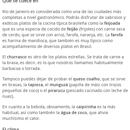
Qué se cuece en
Río de Janeiro es considerada como una de las ciudades más
completas a nivel gastronómico. Podrás disfrutar de sabrosos y
exóticos platos de la cocina típica brasileña como la
feijoada
que es una especia de cocido de
feijão
(frijoles) con carne seca
de cerdo, que se sirve con arroz, farofa, naranja, etc. La
farofa
es harina de mandioca, que también es muy típico como
acompañamiento de diversos platos en Brasil.
El
churrasco
es otro de los platos estrellas. Se trata de carne a
la brasa, es decir, es lo que nosotros llamamos habitualmente
barbacoa o torrada.
Tampoco puedes dejar de probar el
queso coalho
, que se sirve
en brasas, la
tapioca
, el
munguzá
(papilla de máiz con trozos
pequeños de coco) o el
pirarucu
(pescado cocinado con leche de
nuez).
En cuanto a la bebida, obviamente, la
caipirinha
es la más
habitual, así como también la
água de coco
, que alivia
muchísimo el calor.
El clima