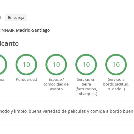
3
En pareja
FINNAIR
Madrid-Santiago
ficante
0
10
10
10
10
eza
Puntualidad
Espacio /
Servicio en
Servicio a
comodidad del
tierra
bordo (actitud,
asiento
(facturación,
cuidado...)
embarque...)
modo y limpio, buena variedad de películas y comida a bordo buen