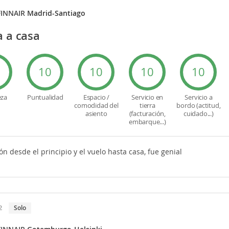
FINNAIR
Madrid-Santiago
a a casa
0
10
10
10
10
eza
Puntualidad
Espacio /
Servicio en
Servicio a
comodidad del
tierra
bordo (actitud,
asiento
(facturación,
cuidado...)
embarque...)
ón desde el principio y el vuelo hasta casa, fue genial
2
Solo