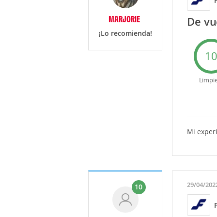
MARJORIE
De vu
¡Lo recomienda!
1
Limpi
Mi experi
29/04/202
10