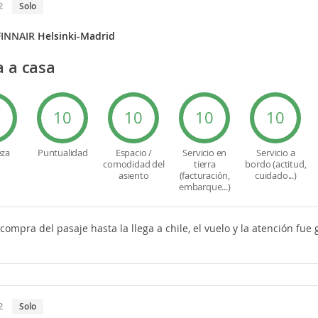
2
Solo
FINNAIR
Helsinki-Madrid
a a casa
0
10
10
10
10
eza
Puntualidad
Espacio /
Servicio en
Servicio a
comodidad del
tierra
bordo (actitud,
asiento
(facturación,
cuidado...)
embarque...)
compra del pasaje hasta la llega a chile, el vuelo y la atención fue 
2
Solo