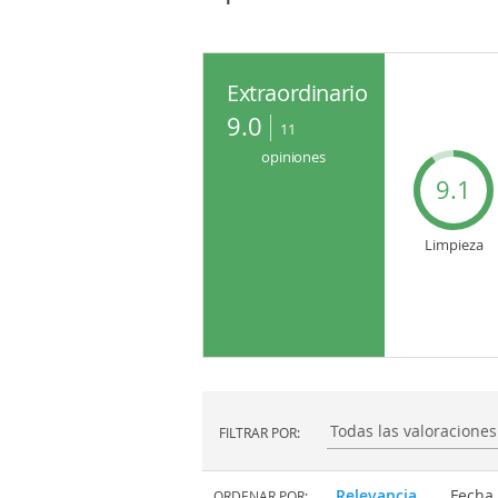
Extraordinario
9.0
11
opiniones
9.1
Limpieza
FILTRAR POR:
Filtrar por:
Relevancia
Fecha
ORDENAR POR: