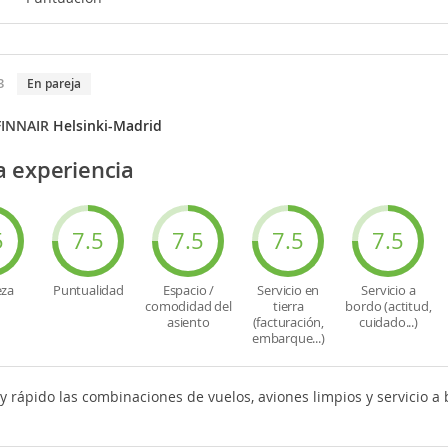
3
En pareja
FINNAIR
Helsinki-Madrid
 experiencia
5
7.5
7.5
7.5
7.5
eza
Puntualidad
Espacio /
Servicio en
Servicio a
comodidad del
tierra
bordo (actitud,
asiento
(facturación,
cuidado...)
embarque...)
y rápido las combinaciones de vuelos, aviones limpios y servicio 