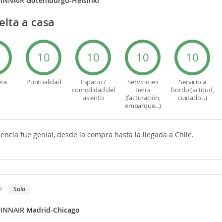
FINNAIR
Gotemburgo-Helsinki
elta a casa
0
10
10
10
10
eza
Puntualidad
Espacio /
Servicio en
Servicio a
comodidad del
tierra
bordo (actitud,
asiento
(facturación,
cuidado...)
embarque...)
encia fue genial, desde la compra hasta la llegada a Chile.
2
Solo
FINNAIR
Madrid-Chicago