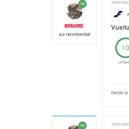
15/07/202
10
MARJORIE
Vuelt
¡Lo recomienda!
1
Limpi
Desde la 
15/07/202
10