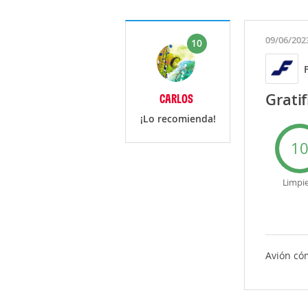
09/06/202
10
Grati
CARLOS
¡Lo recomienda!
1
Limpi
Avión có