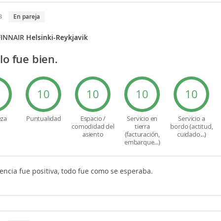
3
En pareja
FINNAIR
Helsinki-Reykjavik
lo fue bien.
0
10
10
10
10
eza
Puntualidad
Espacio /
Servicio en
Servicio a
comodidad del
tierra
bordo (actitud,
asiento
(facturación,
cuidado...)
embarque...)
encia fue positiva, todo fue como se esperaba.