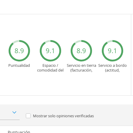
8.9
9.1
8.9
9.1
Puntualidad
Espacio /
Servicio en tierra
Servicio a bordo
comodidad del
(facturación,
(actitud,
asiento
embarque...)
cuidado...)
Mostrar solo
opiniones verificadas
Puntuación