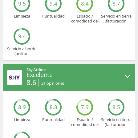
9.5
9.4
8.4
8.7
Limpieza
Puntualidad
Espacio /
Servicio en tierra
comodidad del
(facturación,
asiento
embarque...)
9.4
Servicio a bordo
(actitud,
cuidado...)
Sky Airline
Excelente
8.6
21
opiniones
8.9
8.8
7.9
8.5
Limpieza
Puntualidad
Espacio /
Servicio en tierra
comodidad del
(facturación,
asiento
embarque...)