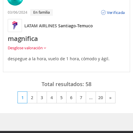
Opinión
Verificada
03/06/2024
En familia
LATAM AIRLINES
Santiago-Temuco
magnifica
Desglose valoración
despegue a la hora, vuelo de 1 hora, cómodo y ágil.
Total resultados:
58
1
2
3
4
5
6
7
...
20
»