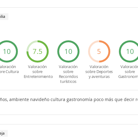
ilia
10
7.5
10
5
10
aloración
Valoración
Valoración
Valoración
Valoració
bre Cultura
sobre
sobre
sobre Deportes
sobre
Entretenimiento
Recorridos
y aventuras
Gastronom
turísticos
ños, ambiente navideño cultura gastronomía poco más que decir r
eja