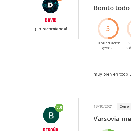
Bonito todo
DAVID
5
¡Lo recomienda!
Tu puntuación
V
general
so
muy bien en todo 
13/10/2021
Con a
7.9
Varsovia me
BEGOÑA