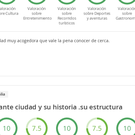
aloración
Valoración
Valoración
Valoración
Valoració
bre Cultura
sobre
sobre
sobre Deportes
sobre
Entretenimiento
Recorridos
y aventuras
Gastronom
turísticos
dad muy acogedora que vale la pena conocer de cerca.
ilia
nte ciudad y su historia .su estructura
10
7.5
10
7.5
10