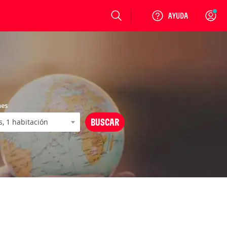
Login
nes