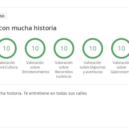
eja
con mucha historia
10
10
10
10
10
aloración
Valoración
Valoración
Valoración
Valoració
bre Cultura
sobre
sobre
sobre Deportes
sobre
Entretenimiento
Recorridos
y aventuras
Gastronom
turísticos
a historia. Te entretiene en todas sus calles