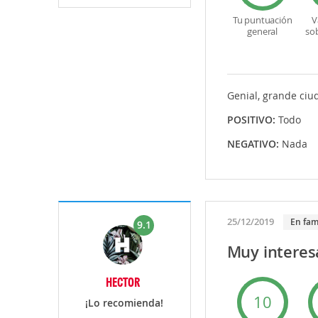
Tu puntuación
V
general
so
Genial, grande ciu
POSITIVO:
Todo
NEGATIVO:
Nada
25/12/2019
En fam
9.1
Muy interesa
HECTOR
10
¡Lo recomienda!