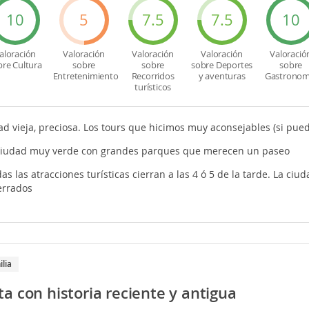
10
5
7.5
7.5
10
aloración
Valoración
Valoración
Valoración
Valoració
bre Cultura
sobre
sobre
sobre Deportes
sobre
Entretenimiento
Recorridos
y aventuras
Gastronom
turísticos
dad vieja, preciosa. Los tours que hicimos muy aconsejables (si pue
ciudad muy verde con grandes parques que merecen un paseo
as las atracciones turísticas cierran a las 4 ó 5 de la tarde. La ciud
errados
ilia
a con historia reciente y antigua