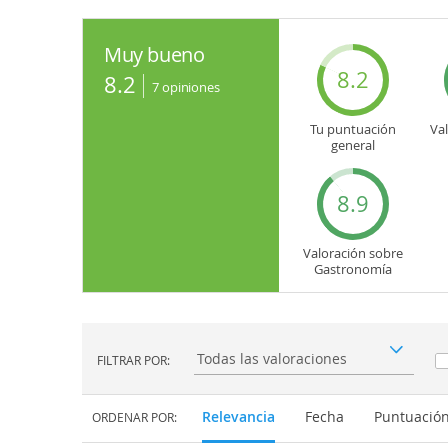
Muy bueno
8.2
8.2
7
opiniones
Tu puntuación
Va
general
8.9
Valoración sobre
Gastronomía
FILTRAR POR:
Filtrar por:
Relevancia
Fecha
Puntuació
ORDENAR POR: