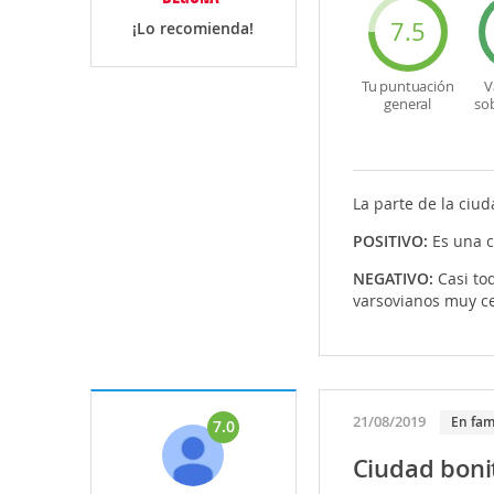
7.5
¡Lo recomienda!
Tu puntuación
V
general
so
La parte de la ciu
POSITIVO:
Es una 
NEGATIVO:
Casi tod
varsovianos muy c
21/08/2019
En fam
7.0
Ciudad bonit