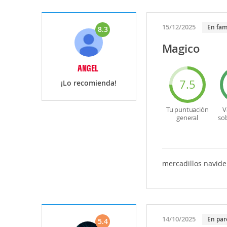
15/12/2025
En fam
8.3
Magico
ANGEL
7.5
¡Lo recomienda!
Tu puntuación
V
general
so
mercadillos navide
14/10/2025
En par
5.4