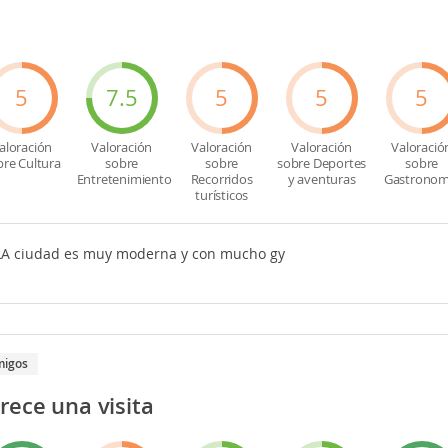
5
7.5
5
5
5
aloración
Valoración
Valoración
Valoración
Valoració
bre Cultura
sobre
sobre
sobre Deportes
sobre
Entretenimiento
Recorridos
y aventuras
Gastronom
turísticos
LA ciudad es muy moderna y con mucho gy
migos
rece una visita