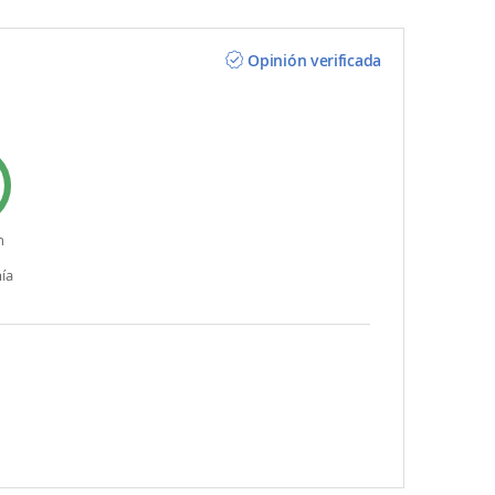
Opinión verificada
n
ía