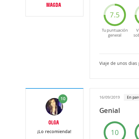
MAGDA
7.5
Tu puntuación
V
general
so
Viaje de unos dias 
16/09/2019
En par
10
Genial
OLGA
10
¡Lo recomienda!