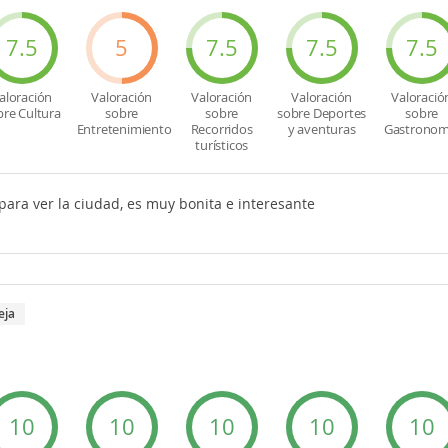
7.5
5
7.5
7.5
7.5
aloración
Valoración
Valoración
Valoración
Valoració
bre Cultura
sobre
sobre
sobre Deportes
sobre
Entretenimiento
Recorridos
y aventuras
Gastronom
turísticos
para ver la ciudad, es muy bonita e interesante
eja
10
10
10
10
10