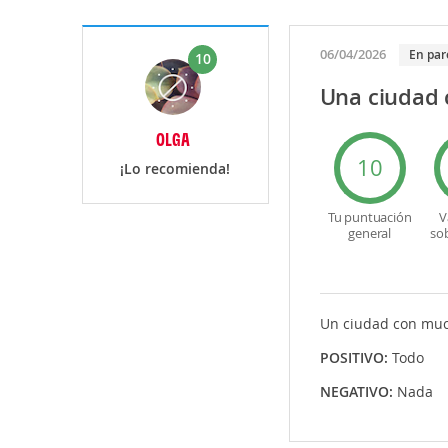
06/04/2026
En par
10
Una ciudad 
OLGA
10
¡Lo recomienda!
Tu puntuación
V
general
so
Un ciudad con much
POSITIVO:
Todo
NEGATIVO:
Nada