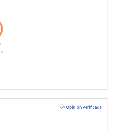
n
ía
Opinión verificada