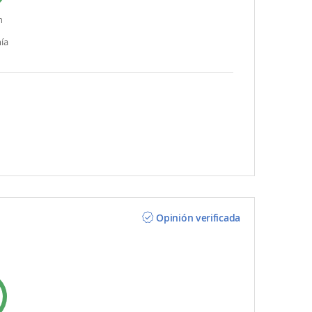
n
ía
Opinión verificada