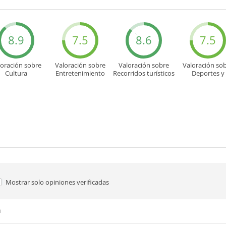
8.9
7.5
8.6
7.5
loración sobre
Valoración sobre
Valoración sobre
Valoración so
Cultura
Entretenimiento
Recorridos turísticos
Deportes y
aventuras
Mostrar solo
opiniones verificadas
n