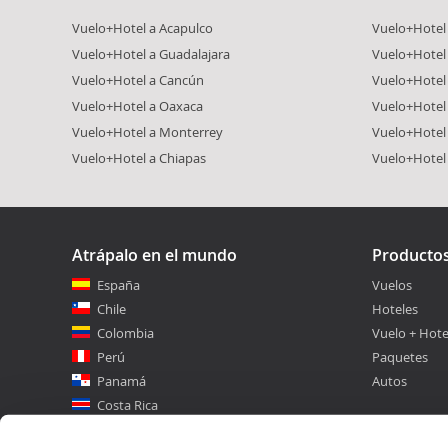
Vuelo+Hotel a Acapulco
Vuelo+Hotel 
Vuelo+Hotel a Guadalajara
Vuelo+Hotel 
Vuelo+Hotel a Cancún
Vuelo+Hotel 
Vuelo+Hotel a Oaxaca
Vuelo+Hotel
Vuelo+Hotel a Monterrey
Vuelo+Hotel
Vuelo+Hotel a Chiapas
Vuelo+Hotel
Atrápalo en el mundo
Producto
España
Vuelos
Chile
Hoteles
Colombia
Vuelo + Hote
Perú
Paquetes
Panamá
Autos
Costa Rica
Guatemala