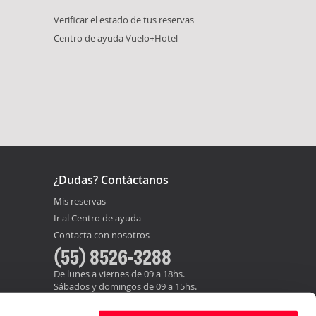
Verificar el estado de tus reservas
Centro de ayuda Vuelo+Hotel
¿Dudas? Contáctanos
Mis reservas
Ir al Centro de ayuda
Contacta con nosotros
(55) 8526-3288
De lunes a viernes de 09 a 18hs.
Sábados y domingos de 09 a 15hs.
info@atrapalo.com.mx
E-mail: