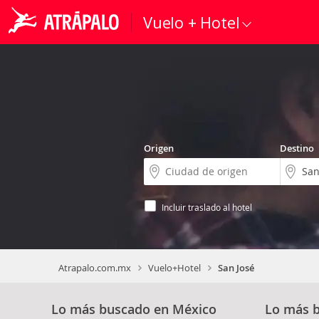
Vuelo + Hotel
Origen
Destino
Incluir traslado al hotel
Atrapalo.com.mx
Vuelo+Hotel
San José
Lo más buscado en México
Lo más 