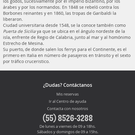
los godos, sucesivamente por el imperio bizantino, por los
árabes y por los normandos. En 1848 se rebeló contra los
Borbones reinantes y en 1860, las tropas de Garibaldi la
liberaron.
Ciudad universitaria desde 1548, se la conoce también como
Puerta de Sicilia
ya que se ubica en el ángulo nordeste de la
isla, enfrente de Regio de Calabria, junto al mar y al homónimo
Estrecho de Mesina.
Su puerto, de donde salen los ferrys para el Continente, es el
primero en Italia en número de pasajeros en tránsito y el sexto
por tráfico cruceristico.
¿Dudas? Contáctanos
Mis reservas
Ir al Centro de ayuda
Contacta con nosotros
(55) 8526-3288
De lunes a viernes de 09 a 18hs.
Sábados y domingos de 09 a 15hs.