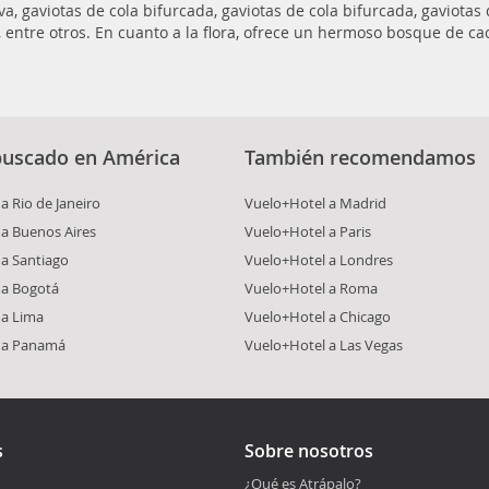
ava, gaviotas de cola bifurcada, gaviotas de cola bifurcada, gaviotas
 entre otros. En cuanto a la flora, ofrece un hermoso bosque de ca
buscado en América
También recomendamos
a Rio de Janeiro
Vuelo+Hotel a Madrid
a Buenos Aires
Vuelo+Hotel a Paris
a Santiago
Vuelo+Hotel a Londres
 a Bogotá
Vuelo+Hotel a Roma
 a Lima
Vuelo+Hotel a Chicago
 a Panamá
Vuelo+Hotel a Las Vegas
s
Sobre nosotros
¿Qué es Atrápalo?