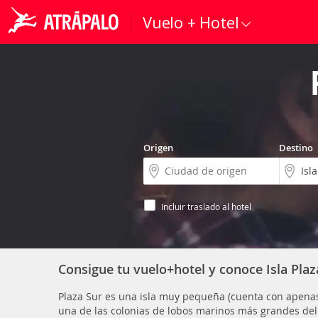
Vuelo + Hotel
Origen
Destino
Incluir traslado al hotel
Consigue tu vuelo+hotel y conoce Isla Plaz
Plaza Sur es una isla muy pequeña (cuenta con apenas 
una de las colonias de lobos marinos más grandes d