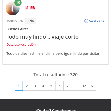
10
LAURA
Opinión
Verificada
15/06/2026
Solo
Buenos Aires
Todo muy lindo .. viaje corto
Desglose valoración
Todo de diez lastima el clima pero igual lindo par visitar
Total resultados:
320
1
2
3
4
5
6
7
...
32
»
¿Dudas? Contáctanos