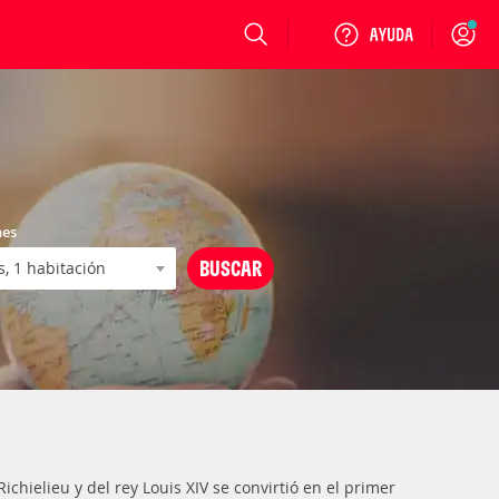
Login
nes
chielieu y del rey Louis XIV se convirtió en el primer