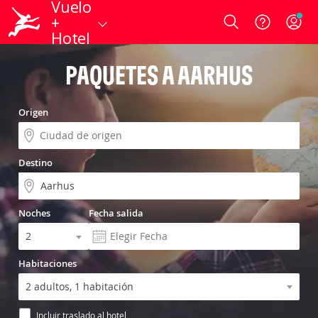
Vuelo
+
Login
Hotel
PAQUETES A AARHUS
Origen
Destino
Noches
Fecha salida
Habitaciones
Incluir traslado al hotel