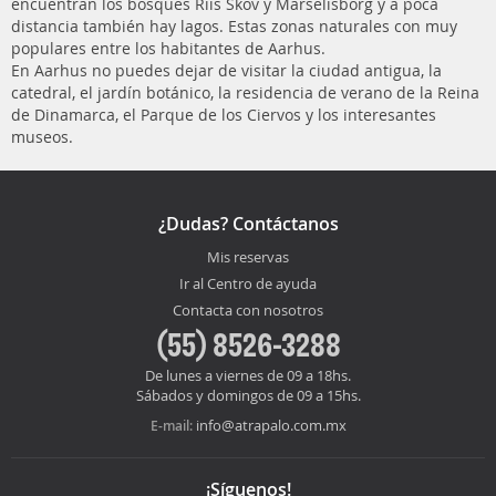
encuentran los bosques Riis Skov y Marselisborg y a poca
distancia también hay lagos. Estas zonas naturales con muy
populares entre los habitantes de Aarhus.
En Aarhus no puedes dejar de visitar la ciudad antigua, la
catedral, el jardín botánico, la residencia de verano de la Reina
de Dinamarca, el Parque de los Ciervos y los interesantes
museos.
¿Dudas? Contáctanos
Mis reservas
Ir al Centro de ayuda
Contacta con nosotros
(55) 8526-3288
De lunes a viernes de 09 a 18hs.
Sábados y domingos de 09 a 15hs.
info@atrapalo.com.mx
E-mail:
¡Síguenos!