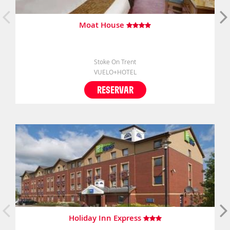
Moat House
Stoke On Trent
VUELO+HOTEL
RESERVAR
Holiday Inn Express