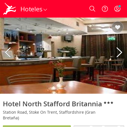
Hoteles
Login
Hotel North Stafford Britannia
Station Road, Stoke On Trent, Staffordshire (Gran
Bretaña)