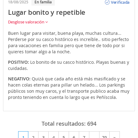
Verificada
18/08/2025
En familia
Lugar bonito y repetible
Desglose valoración
Buen lugar para visitar, buena playa, muchas cultura...
Perderse por su casco histórico es increíble.. sitio perfecto
para vacaciones en familia pero que tiene de todo por si
quieres tomar algo a la noche.
POSITIVO:
Lo bonito de su casco histórico. Playas buenas y
cuidadas.
NEGATIVO:
Quizá que cada año está más masificado y se
hacen colas eternas para pillar un helado... Los parkings
públicos son muy caros, y el transporte publico acaba muy
pronto teniendo en cuenta lo largo que es Peñíscola.
Total resultados:
694
1
2
3
4
5
6
7
...
70
»