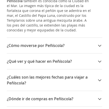
Peñíscola
también es conocida como la Ciudad en
el Mar. La imagen más típica de la ciudad es la
fortaleza que corona el peñón que se adentra en el
mar, el Castillo del Papa Luna, construido por los
Templarios sobre una antigua mezquita árabe. A
los pies del castillo, se extienden las playas más
conocidas y mejor equipadas de la ciudad.
¿Cómo moverse por Peñíscola?
Peñíscola no es excesivamente grande así que, una
vez estés aquí, lo mejor que puedes hacer para
¿Qué ver y qué hacer en Peñíscola?
conocerla es pasear por sus calles y playas.
A los pies del castillo se extienden los más de tres
kilómetros de playas de arena fina y dorada que
¿Cuáles son las mejores fechas para viajar a
componen la
Playa del Norte
que cuenta con todo
Peñíscola?
un equipamiento para el ocio de los bañistas y
unas condiciones de calidad que se reflejan al
La patrona de Peñíscola es la Virgen de Ermitana y,
haber conseguido el distintivo de Bandera Azul. Si a
como es tradición, se celebran fiestas en su honor.
¿Dónde ir de compras en Peñíscola?
esto se le unen las características climáticas ideales
Durante los días que duran las celebraciones, se
de la zona,
Peñíscola
se convierte en el lugar
organizan todo tipo de actos y espectáculos como
Por todo el casco antiguo encontrarás tiendas
perfecto para pasar las vacaciones. También hay