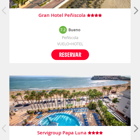
Gran Hotel Peñiscola
7.2
Bueno
Peñíscola
VUELO+HOTEL
RESERVAR
Servigroup Papa Luna